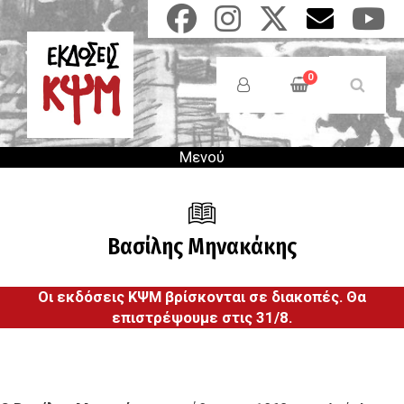
Παράκαμψη
προς
το
Anonymous
κυρίως
Users
0
περιεχόμενο
Menu
Μενού
Βασίλης Μηνακάκης
Οι εκδόσεις ΚΨΜ βρίσκονται σε διακοπές. Θα
επιστρέψουμε στις 31/8.