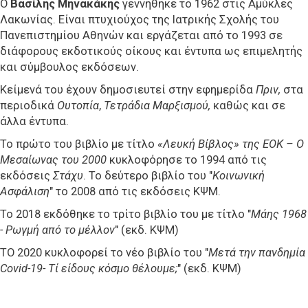
Ο
Βασίλης Μηνακάκης
γεννήθηκε το 1962 στις Αμύκλες
Λακωνίας. Είναι πτυχιούχος της Ιατρικής Σχολής του
Πανεπιστημίου Αθηνών και εργάζεται από το 1993 σε
διάφορους εκδοτικούς οίκους και έντυπα ως επιμελητής
και σύμβουλος εκδόσεων.
Κείμενά του έχουν δημοσιευτεί στην εφημερίδα
Πριν,
στα
περιοδικά
Ουτοπία
,
Τετράδια Μαρξισμού,
καθώς και σε
άλλα έντυπα.
Το πρώτο του βιβλίο με τίτλο
«Λευκή Βίβλος» της ΕΟΚ – Ο
Μεσαίωνας του 2000
κυκλοφόρησε το 1994 από τις
εκδόσεις
Στάχυ
. Το δεύτερο βιβλίο του "
Κοινωνική
Ασφάλιση
" το 2008 από τις εκδόσεις ΚΨΜ.
Το 2018 εκδόθηκε το τρίτο βιβλίο του με τίτλο "
Μάης 1968
- Ρωγμή από το μέλλον
" (εκδ. ΚΨΜ)
ΤΟ 2020 κυκλοφορεί το νέο βιβλίο του "
Μετά την πανδημία
Covid-19- Τί είδους κόσμο θέλουμε;
" (εκδ. ΚΨΜ)