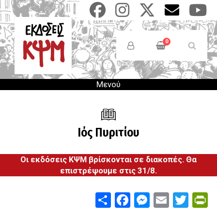
Παράκαμψη
προς
το
Anonymous
κυρίως
Users
0
περιεχόμενο
Menu
Μενού
Ιός Πυριτίου
Οι εκδόσεις ΚΨΜ βρίσκονται σε διακοπές. Θα
επιστρέψουμε στις 31/8.
Share
Facebook
Messenge
Email
Twit
P