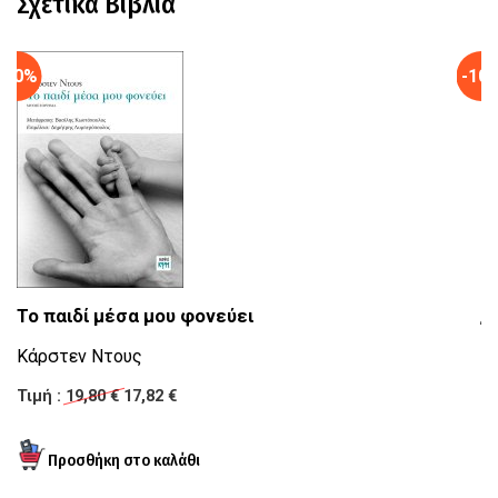
Σχετικά Βιβλία
-10%
-10
Το παιδί μέσα μου φονεύει
Ό
Κάρστεν Ντους
Κ
Τιμή :
19,80 €
17,82 €
Τι