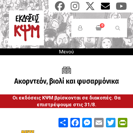
Παράκαμψη
προς
το
Anonymous
κυρίως
Users
0
περιεχόμενο
Menu
Μενού
Ακορντεόν, βιολί και φυσαρμόνικα
Οι εκδόσεις ΚΨΜ βρίσκονται σε διακοπές. Θα
επιστρέψουμε στις 31/8.
Share
Facebook
Messenge
Email
Twit
P