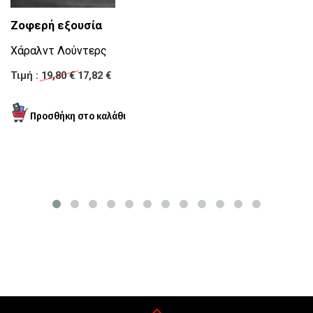
Ε
Ζοφερή εξουσία
Κ
Χάραλντ Λούντερς
Τι
Τιμή :
19,80 €
17,82 €