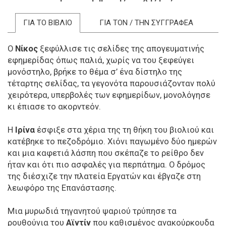
ΓΙΑ ΤΟ ΒΙΒΛΙΟ
ΓΙΑ ΤΟΝ / ΤΗΝ ΣΥΓΓΡΑΦΕΑ
O
Νίκος
ξεφύλλισε τις σελίδες της απογευματινής
εφημερίδας όπως παλιά, χωρίς να του ξεφεύγει
μονόστηλο, βρήκε το θέμα σ’ ένα δίστηλο της
τέταρτης σελίδας, τα γεγονότα παρουσιάζονταν πολύ
χειρότερα, υπερβολές των εφημερίδων, μονολόγησε
κι έπιασε το ακορντεόν.
Η
Ιρίνα
έσφιξε στα χέρια της τη θήκη του βιολιού και
κατέβηκε το πεζοδρόμιο. Χιόνι παγωμένο δύο ημερών
και μια καφετιά λάσπη που σκέπαζε το ρείθρο δεν
ήταν και ότι πιο ασφαλές για περπάτημα. Ο δρόμος
της διέσχιζε την πλατεία Εργατών και έβγαζε στη
λεωφόρο της Επανάστασης.
Μια μυρωδιά τηγανητού ψαριού τρύπησε τα
ρουθούνια του
Αϊντίν
που καθισμένος ανακούρκουδα