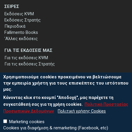
ΣΕΙΡΕΣ
Εκδόσεις ΚΨΜ
Εκδόσεις Στρατής
Περιοδικά
Fallimento Books
'Αλλες εκδόσεις
ΓΙΑ ΤΙΣ ΕΚΔΟΣΕΙΣ ΜΑΣ
Για τις εκδόσεις ΚΨΜ
Για τις εκδόσεις Στρατής
Χρησιμοποιούμε cookies προκειμένου να βελτιώσουμε
την εμπειρία χρήστη για τους επισκέπτες του ιστότοπου
μας.
ΕΓΓΡΑΦΗ ΣΤΟ ΕΝΗΜΕΡΩΤΙΚΟ ΔΕΛΤΙΟ
Κάνοντας κλικ στο κουμπί "Αποδοχή", μας παρέχετε τη
Μείνετε ενημερωμένοι για τις νέες εκδόσεις μας και τις εκδηλώσεις
μας - εγγραφείτε στο ενημερωτικό μας δελτίο.
συγκατάθεσή σας για τη χρήση cookies.
Πολιτική Προστασίας
Προσωπικών Δεδομένων
Πολιτική χρήσης Cookies
Marketing cookies
Cookies για διαφήμιση & remarketing (Facebook, etc)