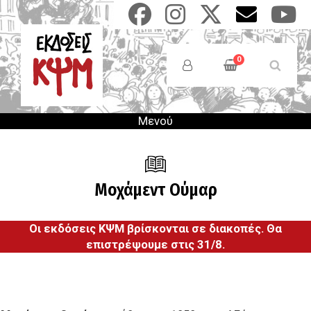
Παράκαμψη
προς
το
Anonymous
κυρίως
Users
0
περιεχόμενο
Menu
Μενού
Μοχάμεντ Ούμαρ
Οι εκδόσεις ΚΨΜ βρίσκονται σε διακοπές. Θα
επιστρέψουμε στις 31/8.