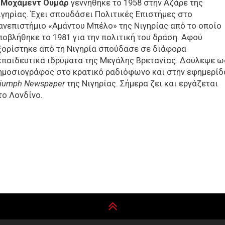
 Μοχάμεντ Ουμάρ
γεννήθηκε το 1958 στην Αζάρε της
ιγηρίας. Έχει σπουδάσει Πολιτικές Επιστήμες στο
ανεπιστήμιο «Αμάντου Μπέλο» της Νιγηρίας από το οποίο
ποβλήθηκε το 1981 για την πολιτική του δράση. Αφού
ξορίστηκε από τη Νιγηρία σπούδασε σε διάφορα
κπαιδευτικά ιδρύματα της Μεγάλης Βρετανίας. Δούλεψε ω
ημοσιογράφος στο κρατικό ραδιόφωνο και στην εφημερίδ
riumph
Newspaper
της Νιγηρίας. Σήμερα ζει και εργάζεται
το Λονδίνο.