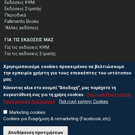
Εκδόσεις ΚΨΜ
Εκδόσεις Στρατής
Περιοδικά
Fallimento Books
'Αλλες εκδόσεις
ΓΙΑ ΤΙΣ ΕΚΔΟΣΕΙΣ ΜΑΣ
Για τις εκδόσεις ΚΨΜ
Για τις εκδόσεις Στρατής
Χρησιμοποιούμε cookies προκειμένου να βελτιώσουμε
την εμπειρία χρήστη για τους επισκέπτες του ιστότοπου
μας.
ΕΓΓΡΑΦΗ ΣΤΟ ΕΝΗΜΕΡΩΤΙΚΟ ΔΕΛΤΙΟ
Κάνοντας κλικ στο κουμπί "Αποδοχή", μας παρέχετε τη
Μείνετε ενημερωμένοι για τις νέες εκδόσεις μας και τις εκδηλώσεις
μας - εγγραφείτε στο ενημερωτικό μας δελτίο.
συγκατάθεσή σας για τη χρήση cookies.
Πολιτική Προστασίας
Προσωπικών Δεδομένων
Πολιτική χρήσης Cookies
Marketing cookies
Cookies για διαφήμιση & remarketing (Facebook, etc)
Αποθήκευση προτιμήσεων
© 2026 ΕΚΔΟΣΕΙΣ ΚΨΜ