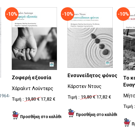
-10%
-10%
-10%
Ενσυνείδητος φόνος
Ζοφερή εξουσία
Το κ
Ευαγ
Κάρστεν Ντους
Χάραλντ Λούντερς
Μήτσ
1964-
Τιμή :
19,80 €
17,82 €
Τιμή :
19,80 €
17,82 €
Τιμή 