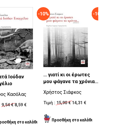
-10%
-10%
... γιατί κι οι έρωτες
ατά Ιούδαν
μου φάγανε τα χρόνια...
γέλιο
Κατάργηση
Χρήστος Σιάφκος
ος Κασόλας
Σπύρος Γραμμέ
Τιμή :
15,90 €
14,31 €
:
9,54 €
8,59 €
Τιμή :
13,78 €
12,