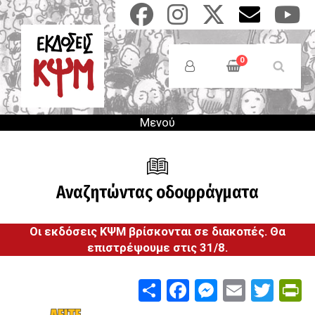
Παράκαμψη
προς
το
Anonymous
κυρίως
Users
0
περιεχόμενο
Menu
Μενού
Αναζητώντας οδοφράγματα
Οι εκδόσεις ΚΨΜ βρίσκονται σε διακοπές. Θα
επιστρέψουμε στις 31/8.
Share
Facebook
Messenge
Email
Twit
P