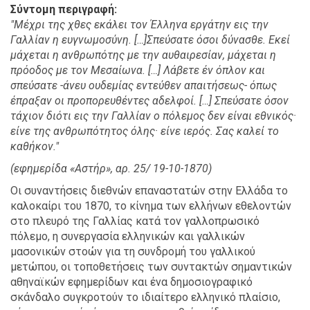
Σύντομη περιγραφή
"Μέχρι της χθες εκάλει τον Έλληνα εργάτην εις την
Γαλλίαν η ευγνωμοσύνη. […]Σπεύσατε όσοι δύνασθε. Εκεί
μάχεται η ανθρωπότης με την αυθαιρεσίαν, μάχεται η
πρόοδος με τον Μεσαίωνα. […] Λάβετε έν όπλον και
σπεύσατε -άνευ ουδεμίας εντεύθεν απαιτήσεως- όπως
έπραξαν οι προπορευθέντες αδελφοί. […] Σπεύσατε όσον
τάχιον διότι εις την Γαλλίαν ο πόλεμος δεν είναι εθνικός·
είνε της ανθρωπότητος όλης· είνε ιερός. Σας καλεί το
καθήκον."
(εφημερίδα «Αστήρ», αρ. 25/ 19-10-1870)
Οι συναντήσεις διεθνών επαναστατών στην Ελλάδα το
καλοκαίρι του 1870, το κίνημα των ελλήνων εθελοντών
στο πλευρό της Γαλλίας κατά τον γαλλοπρωσικό
πόλεμο, η συνεργασία ελληνικών και γαλλικών
μασονικών στοών για τη συνδρομή του γαλλικού
μετώπου, οι τοποθετήσεις των συντακτών σημαντικών
αθηναϊκών εφημερίδων και ένα δημοσιογραφικό
σκάνδαλο συγκροτούν το ιδιαίτερο ελληνικό πλαίσιο,