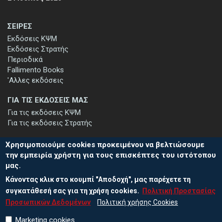
ΣΕΙΡΕΣ
Εκδόσεις ΚΨΜ
Εκδόσεις Στρατής
Περιοδικά
Fallimento Books
'Αλλες εκδόσεις
ΓΙΑ ΤΙΣ ΕΚΔΟΣΕΙΣ ΜΑΣ
Για τις εκδόσεις ΚΨΜ
Για τις εκδόσεις Στρατής
Χρησιμοποιούμε cookies προκειμένου να βελτιώσουμε
την εμπειρία χρήστη για τους επισκέπτες του ιστότοπου
μας.
ΕΓΓΡΑΦΗ ΣΤΟ ΕΝΗΜΕΡΩΤΙΚΟ ΔΕΛΤΙΟ
Κάνοντας κλικ στο κουμπί "Αποδοχή", μας παρέχετε τη
Μείνετε ενημερωμένοι για τις νέες εκδόσεις μας και τις εκδηλώσεις
μας - εγγραφείτε στο ενημερωτικό μας δελτίο.
συγκατάθεσή σας για τη χρήση cookies.
Πολιτική Προστασίας
Προσωπικών Δεδομένων
Πολιτική χρήσης Cookies
Marketing cookies