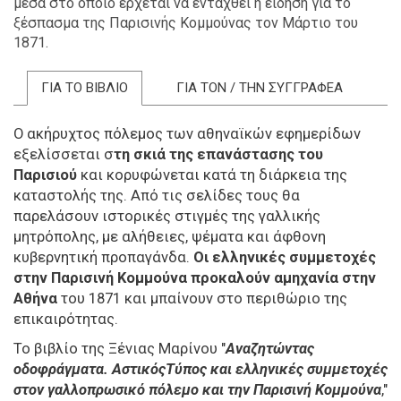
μέσα στο οποίο έρχεται να ενταχθεί η είδηση για το
ξέσπασμα της Παρισινής Κομμούνας τον Μάρτιο του
1871.
ΓΙΑ ΤΟ ΒΙΒΛΙΟ
ΓΙΑ ΤΟΝ / ΤΗΝ ΣΥΓΓΡΑΦΕΑ
Ο ακήρυχτος πόλεμος των αθηναϊκών εφημερίδων
εξελίσσεται σ
τη σκιά της επανάστασης του
Παρισιού
και κορυφώνεται κατά τη διάρκεια της
καταστολής της. Από τις σελίδες τους θα
παρελάσουν ιστορικές στιγμές της γαλλικής
μητρόπολης, με αλήθειες, ψέματα και άφθονη
κυβερνητική προπαγάνδα.
Οι ελληνικές συμμετοχές
στην Παρισινή Κομμούνα προκαλούν αμηχανία στην
Αθήνα
του 1871 και μπαίνουν στο περιθώριο της
επικαιρότητας.
Το βιβλίο της Ξένιας Μαρίνου "
Αναζητώντας
οδοφράγματα. ΑστικόςΤύπος και ελληνικές συμμετοχές
στον γαλλοπρωσικό πόλεμο και την Παρισινή Κομμούνα
,"