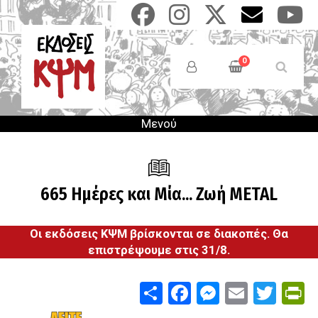
Παράκαμψη
προς
το
Anonymous
κυρίως
Users
0
περιεχόμενο
Menu
Μενού
665 Ημέρες και Μία... Ζωή METAL
Οι εκδόσεις ΚΨΜ βρίσκονται σε διακοπές. Θα
επιστρέψουμε στις 31/8.
Share
Facebook
Messenge
Email
Twit
P