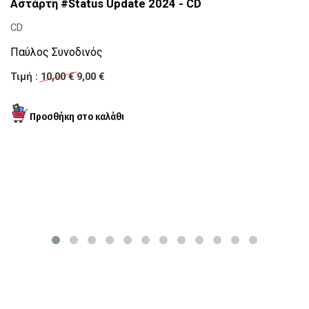
Αστάρτη #Status Update 2024 - CD
Ο
CD
Γ
Παύλος Συνοδινός
Τι
Τιμή :
10,00 €
9,00 €