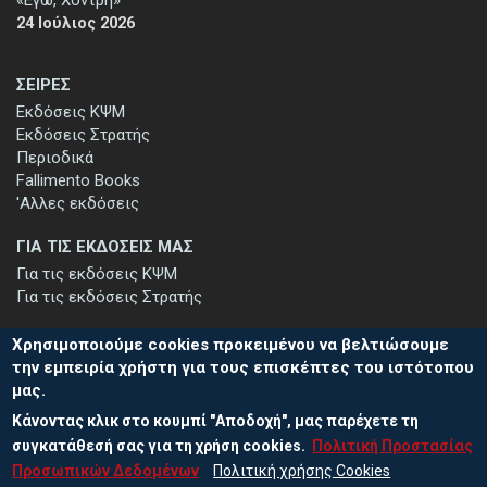
«Εγώ, Χοντρή»
24 Ιούλιος 2026
ΣΕΙΡΕΣ
Εκδόσεις ΚΨΜ
Εκδόσεις Στρατής
Περιοδικά
Fallimento Books
'Αλλες εκδόσεις
ΓΙΑ ΤΙΣ ΕΚΔΟΣΕΙΣ ΜΑΣ
Για τις εκδόσεις ΚΨΜ
Για τις εκδόσεις Στρατής
Χρησιμοποιούμε cookies προκειμένου να βελτιώσουμε
την εμπειρία χρήστη για τους επισκέπτες του ιστότοπου
μας.
ΕΓΓΡΑΦΗ ΣΤΟ ΕΝΗΜΕΡΩΤΙΚΟ ΔΕΛΤΙΟ
Κάνοντας κλικ στο κουμπί "Αποδοχή", μας παρέχετε τη
Μείνετε ενημερωμένοι για τις νέες εκδόσεις μας και τις εκδηλώσεις
μας - εγγραφείτε στο ενημερωτικό μας δελτίο.
συγκατάθεσή σας για τη χρήση cookies.
Πολιτική Προστασίας
Προσωπικών Δεδομένων
Πολιτική χρήσης Cookies