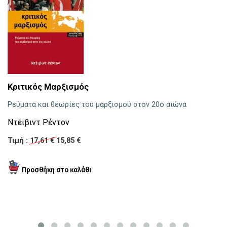
Κριτικός Μαρξισμός
Κ
Ρεύματα και θεωρίες του μαρξισμού στον 20ο αιώνα
Απ
ισ
Ντέιβιντ Ρέντον
Κ
Τιμή :
17,61 €
15,85 €
Τι