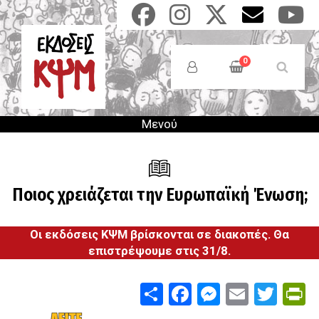
Παράκαμψη
προς
το
Anonymous
κυρίως
Users
0
περιεχόμενο
Menu
Μενού
Ποιος χρειάζεται την Ευρωπαϊκή Ένωση;
Οι εκδόσεις ΚΨΜ βρίσκονται σε διακοπές. Θα
επιστρέψουμε στις 31/8.
Share
Facebook
Messenge
Email
Twit
P