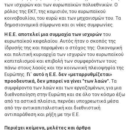
των ισχυρών και των ευρωπαϊκών πολυεθνικών. Ο
ρόλος της ΕΚΤ, της κομισιόν, του ευρωπαϊκού
κοινοβουλίου, του ευρώ και των μηχανισμών του. Τα
δημοσιονομικά σύμφωνα και οι νέες συμφωνίες.
Η Ε.Ε. αποτελεί μια συμμαχία των ισχυρών
του
ευρωπαϊκού κεφαλαίου. Αυτός ήταν ο σκοπός της
ίδρυσής της και παραμένει ο στόχος της: Οικονομική
και πολιτική κυριαρχία των ισχυρών του ευρωπαϊκού
καπιταλισμού και επιβολή των συμφερόντων τους
πάνω στους λαούς και την κοινωνική πλειοψηφία της
Ευρώπης.
Γι΄ αυτό η Ε.Ε. δεν «μεταρρυθμίζεται»
προοδευτικά, δεν μπορεί να γίνει "των λαών".
Τα
συμφέροντα των λαών και των εργαζομένων, για μια
διεθνοποίηση στην Ευρώπη και σε όλο τον κόσμο έξω
από τα αστικά πλαίσια, περνάει υποχρεωτικά μέσα
από την αντικαπιταλιστική και διεθνιστική
αντιπαράθεση και ρήξη με την Ε.Ε.
Περιέχει κείμενα, μελέτες και άρθρα