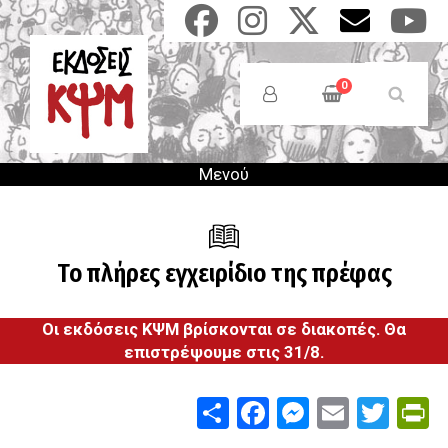
Παράκαμψη
προς
το
Anonymous
κυρίως
Users
0
περιεχόμενο
Menu
Μενού
Το πλήρες εγχειρίδιο της πρέφας
Οι εκδόσεις ΚΨΜ βρίσκονται σε διακοπές. Θα
επιστρέψουμε στις 31/8.
Share
Facebook
Messenge
Email
Twit
P