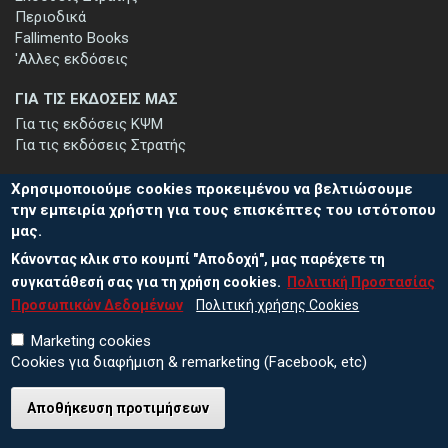
Περιοδικά
Fallimento Books
'Αλλες εκδόσεις
ΓΙΑ ΤΙΣ ΕΚΔΟΣΕΙΣ ΜΑΣ
Για τις εκδόσεις ΚΨΜ
Για τις εκδόσεις Στρατής
Χρησιμοποιούμε cookies προκειμένου να βελτιώσουμε
την εμπειρία χρήστη για τους επισκέπτες του ιστότοπου
μας.
ΕΓΓΡΑΦΗ ΣΤΟ ΕΝΗΜΕΡΩΤΙΚΟ ΔΕΛΤΙΟ
Κάνοντας κλικ στο κουμπί "Αποδοχή", μας παρέχετε τη
Μείνετε ενημερωμένοι για τις νέες εκδόσεις μας και τις εκδηλώσεις
μας - εγγραφείτε στο ενημερωτικό μας δελτίο.
συγκατάθεσή σας για τη χρήση cookies.
Πολιτική Προστασίας
Προσωπικών Δεδομένων
Πολιτική χρήσης Cookies
Marketing cookies
Cookies για διαφήμιση & remarketing (Facebook, etc)
Αποθήκευση προτιμήσεων
© 2026 ΕΚΔΟΣΕΙΣ ΚΨΜ
Πολιτική Προστασίας Προσωπικών Δεδομένων