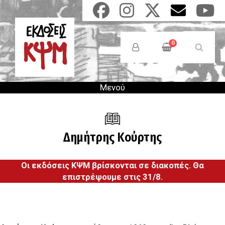
Παράκαμψη
προς
το
Anonymous
κυρίως
Users
0
περιεχόμενο
Menu
Μενού
Δημήτρης Κούρτης
Οι εκδόσεις ΚΨΜ βρίσκονται σε διακοπές. Θα
επιστρέψουμε στις 31/8.