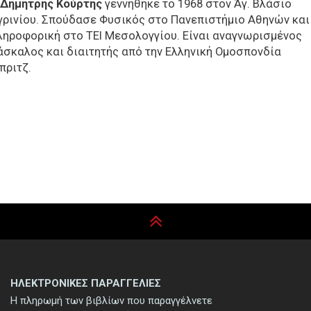
Δημήτρης Κούρτης
γεννήθηκε το 1968 στον Άγ. Βλάσιο
γρινίου. Σπούδασε Φυσικός στο Πανεπιστήμιο Αθηνών και
ληροφορική στο ΤΕΙ Μεσολογγίου. Είναι αναγνωρισμένος
άσκαλος και διαιτητής από την Ελληνική Ομοσπονδία
πριτζ.
ΗΛΕΚΤΡΟΝΙΚΕΣ ΠΑΡΑΓΓΕΛΙΕΣ
Η πληρωμή των βιβλίων που παραγγέλνετε