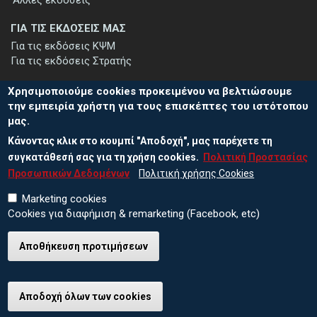
ΓΙΑ ΤΙΣ ΕΚΔΟΣΕΙΣ ΜΑΣ
Για τις εκδόσεις ΚΨΜ
Για τις εκδόσεις Στρατής
Χρησιμοποιούμε cookies προκειμένου να βελτιώσουμε
την εμπειρία χρήστη για τους επισκέπτες του ιστότοπου
μας.
ΕΓΓΡΑΦΗ ΣΤΟ ΕΝΗΜΕΡΩΤΙΚΟ ΔΕΛΤΙΟ
Κάνοντας κλικ στο κουμπί "Αποδοχή", μας παρέχετε τη
Μείνετε ενημερωμένοι για τις νέες εκδόσεις μας και τις εκδηλώσεις
μας - εγγραφείτε στο ενημερωτικό μας δελτίο.
συγκατάθεσή σας για τη χρήση cookies.
Πολιτική Προστασίας
Προσωπικών Δεδομένων
Πολιτική χρήσης Cookies
Marketing cookies
Cookies για διαφήμιση & remarketing (Facebook, etc)
Αποθήκευση προτιμήσεων
© 2026 ΕΚΔΟΣΕΙΣ ΚΨΜ
Πολιτική Προστασίας Προσωπικών Δεδομένων
Πολιτική χρήσης Cookies
Αποδοχή όλων των cookies
Ανάκληση συγκατάθεσης