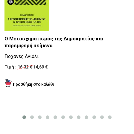
Η
Ο Μετασχηματισμός της Δημοκρατίας και
παρεμφερή κείμενα
Γν
Με
Γιοχάνες Ανιόλι
Θ
Τιμή :
16,32 €
14,69 €
Τι