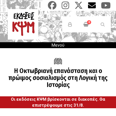
Παράκαμψη
προς
το
Anonymous
κυρίως
Users
0
περιεχόμενο
Menu
Μενού
Η Οκτωβριανή επανάσταση και ο
πρώιμος σοσιαλισμός στη Λογική της
Ιστορίας
Οι εκδόσεις ΚΨΜ βρίσκονται σε διακοπές. Θα
επιστρέψουμε στις 31/8.