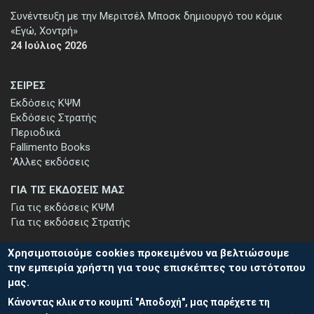
Συνέντευξη με την Μεριτσέλ Μποσκ δημιουργό του κόμικ
«Εγώ, Χοντρή»
24 Ιούλιος 2026
ΣΕΙΡΕΣ
Εκδόσεις ΚΨΜ
Εκδόσεις Στρατής
Περιοδικά
Fallimento Books
'Αλλες εκδόσεις
ΓΙΑ ΤΙΣ ΕΚΔΟΣΕΙΣ ΜΑΣ
Για τις εκδόσεις ΚΨΜ
Για τις εκδόσεις Στρατής
Χρησιμοποιούμε cookies προκειμένου να βελτιώσουμε
την εμπειρία χρήστη για τους επισκέπτες του ιστότοπου
μας.
ΕΓΓΡΑΦΗ ΣΤΟ ΕΝΗΜΕΡΩΤΙΚΟ ΔΕΛΤΙΟ
Κάνοντας κλικ στο κουμπί "Αποδοχή", μας παρέχετε τη
Μείνετε ενημερωμένοι για τις νέες εκδόσεις μας και τις εκδηλώσεις