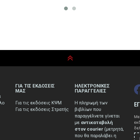
ΓΙΑ ΤΙΣ ΕΚΔΟΣΕΙΣ
ΗΛΕΚΤΡΟΝΙΚΕΣ
ΜΑΣ
ΠΑΡΑΓΓΕΛΙΕΣ
ά
τλο
Για τις εκδόσεις ΚΨΜ
Η πληρωμή των
Ε
Για τις εκδόσεις Στρατής
βιβλίων που
παραγγέλνετε γίνεται
Μεί
με
αντικαταβολή
εκ
δελ
στον courier
(μετρητά,
που θα παραλάβει η