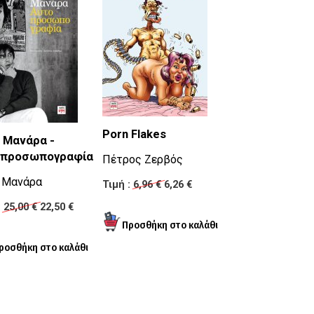
Porn Flakes
 Μανάρα -
Το Κεφάλαιο
οπροσωπογραφία
Πέτρος Ζερβός
Εικονογραφημένη
 Μανάρα
σε manga
Τιμή :
6,96 €
6,26 €
Καρλ Μαρξ
:
25,00 €
22,50 €
Τιμή :
15,93 €
14,