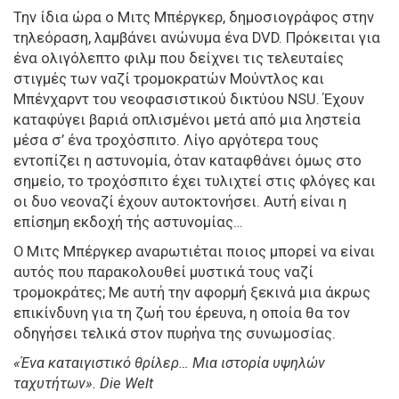
Την ίδια ώρα ο Μιτς Μπέργκερ, δημοσιογράφος στην
τηλεόραση, λαμβάνει ανώνυμα ένα DVD. Πρόκειται για
ένα ολιγόλεπτο φιλμ που δείχνει τις τελευταίες
στιγμές των ναζί τρομοκρατών Μούντλος και
Μπένχαρντ του νεοφασιστικού δικτύου NSU. Έχουν
καταφύγει βαριά οπλισμένοι μετά από μια ληστεία
μέσα σ’ ένα τροχόσπιτο. Λίγο αργότερα τους
εντοπίζει η αστυνομία, όταν καταφθάνει όμως στο
σημείο, το τροχόσπιτο έχει τυλιχτεί στις φλόγες και
οι δυο νεοναζί έχουν αυτοκτονήσει. Αυτή είναι η
επίσημη εκδοχή τής αστυνομίας…
Ο Μιτς Μπέργκερ αναρωτιέται ποιος μπορεί να είναι
αυτός που παρακολουθεί μυστικά τους ναζί
τρομοκράτες; Με αυτή την αφορμή ξεκινά μια άκρως
επικίνδυνη για τη ζωή του έρευνα, η οποία θα τον
οδηγήσει τελικά στον πυρήνα της συνωμοσίας.
«Ένα καταιγιστικό θρίλερ… Μια ιστορία υψηλών
ταχυτήτων». Die Welt