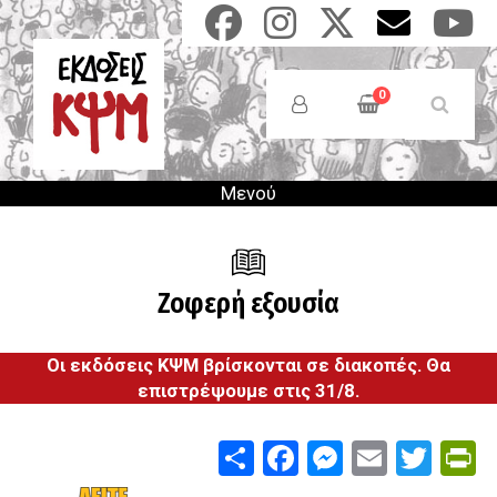
Παράκαμψη
προς
το
Anonymous
κυρίως
Users
0
περιεχόμενο
Menu
Μενού
Ζοφερή εξουσία
Οι εκδόσεις ΚΨΜ βρίσκονται σε διακοπές. Θα
επιστρέψουμε στις 31/8.
Share
Facebook
Messenge
Email
Twit
P