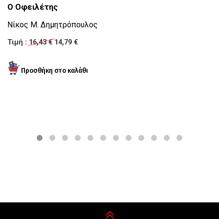
Ο Οφειλέτης
Β
Νίκος Μ. Δημητρόπουλος
Ε
Τιμή :
16,43 €
14,79 €
Μ
Τι