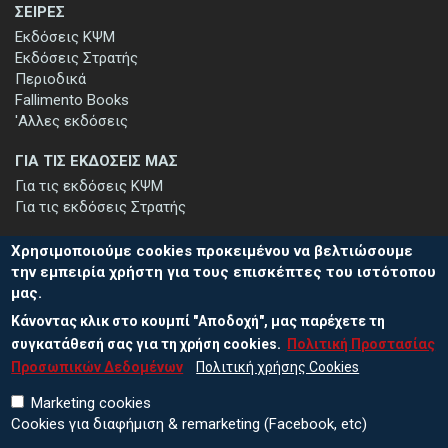
ΣΕΙΡΕΣ
Εκδόσεις ΚΨΜ
Εκδόσεις Στρατής
Περιοδικά
Fallimento Books
'Αλλες εκδόσεις
ΓΙΑ ΤΙΣ ΕΚΔΟΣΕΙΣ ΜΑΣ
Για τις εκδόσεις ΚΨΜ
Για τις εκδόσεις Στρατής
Χρησιμοποιούμε cookies προκειμένου να βελτιώσουμε
την εμπειρία χρήστη για τους επισκέπτες του ιστότοπου
μας.
ΕΓΓΡΑΦΗ ΣΤΟ ΕΝΗΜΕΡΩΤΙΚΟ ΔΕΛΤΙΟ
Κάνοντας κλικ στο κουμπί "Αποδοχή", μας παρέχετε τη
Μείνετε ενημερωμένοι για τις νέες εκδόσεις μας και τις εκδηλώσεις
μας - εγγραφείτε στο ενημερωτικό μας δελτίο.
συγκατάθεσή σας για τη χρήση cookies.
Πολιτική Προστασίας
Προσωπικών Δεδομένων
Πολιτική χρήσης Cookies
Marketing cookies
Cookies για διαφήμιση & remarketing (Facebook, etc)