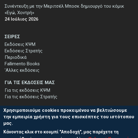
Συνέντευξη με την Μεριτσέλ Μποσκ δημιουργό του κόμικ
«Εγώ, Χοντρή»
24 Ιούλιος 2026
ΣΕΙΡΕΣ
Εκδόσεις ΚΨΜ
Εκδόσεις Στρατής
Περιοδικά
Fallimento Books
'Αλλες εκδόσεις
ΓΙΑ ΤΙΣ ΕΚΔΟΣΕΙΣ ΜΑΣ
Για τις εκδόσεις ΚΨΜ
Για τις εκδόσεις Στρατής
Χρησιμοποιούμε cookies προκειμένου να βελτιώσουμε
την εμπειρία χρήστη για τους επισκέπτες του ιστότοπου
μας.
ΕΓΓΡΑΦΗ ΣΤΟ ΕΝΗΜΕΡΩΤΙΚΟ ΔΕΛΤΙΟ
Κάνοντας κλικ στο κουμπί "Αποδοχή", μας παρέχετε τη
Μείνετε ενημερωμένοι για τις νέες εκδόσεις μας και τις εκδηλώσεις