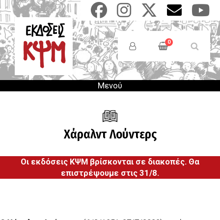
Παράκαμψη
προς
το
Anonymous
κυρίως
Users
0
περιεχόμενο
Menu
Μενού
Χάραλντ Λούντερς
Οι εκδόσεις ΚΨΜ βρίσκονται σε διακοπές. Θα
επιστρέψουμε στις 31/8.