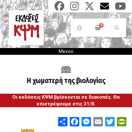
Παράκαμψη
προς
το
Anonymous
κυρίως
Users
0
περιεχόμενο
Menu
Μενού
Η χωματερή της βιολογίας
Οι εκδόσεις ΚΨΜ βρίσκονται σε διακοπές. Θα
επιστρέψουμε στις 31/8.
Share
Facebook
Messenge
Email
Twit
P