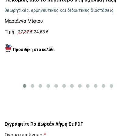
Ασ
θεωρητικές, ερμηνευτικές και διδακτικές διαστάσεις
γ
Μαριάννα Μίσιου
Ξ
Τιμή :
27,37 €
24,63 €
Τι
Εγγραφείτε Για Δωρεάν Λήψη Σε PDF
Ονοματεπώνυμο