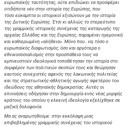
ευρωπαϊκής ταυτότητας, ούτε επιδιώκει να προσφέρει
οτιδήποτε νέο στην ιστορία της Ευρώπης, που
τόσο εύκαμπτα οι ιστορικοί εξισώνουν με την ιστορία
της Δυτικής Ευρώπης. Έτσι κι αλλιώς το στερεότυπο
της γραμμικής ιστορικής συνέχειας της καταγωγής της
αρχαίας Ελλάδας και της Ευρώπης, παραμένει ηγεμονική
και καθιερωμένη «αλήθεια». Μόνο που…να, τόσο ο
ευρωπαϊκός διαφωτισμός, όσο και αργότερα ο
εθνικοσοσιαλισμός στην προσπάθεια τους να
εμπνευστούν ιδεολογικά τοποθέτησαν την ιστορία στο
συμφέρον των πολιτικών σκοπών τους και θεώρησαν
εαυτούς συνεχιστές αφενός της λακωνικής πολιτείας
και της στρατιωτικής-αθλητικής αγωγής αφετέρου του
ιδεώδους της αθηναϊκής δημοκρατίας. Αυτές οι
επινοήσεις οδήγησαν στην δημιουργία ενός νέας μορφής
κράτους του οποίου η ελεεινή ιδεολογία εξελίχθηκε σε
μαζική δολοφονία.
Μα ας αναρωτηθούμε: στην εκκόλαψη μιας
επιβεβλημένης γραμμικής συνέχειας του ιστορικού