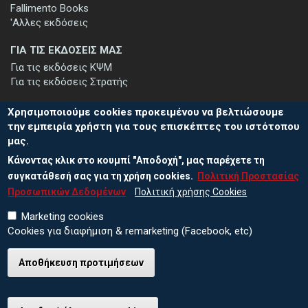
Fallimento Books
'Αλλες εκδόσεις
ΓΙΑ ΤΙΣ ΕΚΔΟΣΕΙΣ ΜΑΣ
Για τις εκδόσεις ΚΨΜ
Για τις εκδόσεις Στρατής
Χρησιμοποιούμε cookies προκειμένου να βελτιώσουμε
την εμπειρία χρήστη για τους επισκέπτες του ιστότοπου
μας.
ΕΓΓΡΑΦΗ ΣΤΟ ΕΝΗΜΕΡΩΤΙΚΟ ΔΕΛΤΙΟ
Κάνοντας κλικ στο κουμπί "Αποδοχή", μας παρέχετε τη
Μείνετε ενημερωμένοι για τις νέες εκδόσεις μας και τις εκδηλώσεις
μας - εγγραφείτε στο ενημερωτικό μας δελτίο.
συγκατάθεσή σας για τη χρήση cookies.
Πολιτική Προστασίας
Προσωπικών Δεδομένων
Πολιτική χρήσης Cookies
Marketing cookies
Cookies για διαφήμιση & remarketing (Facebook, etc)
Αποθήκευση προτιμήσεων
© 2026 ΕΚΔΟΣΕΙΣ ΚΨΜ
Πολιτική Προστασίας Προσωπικών Δεδομένων