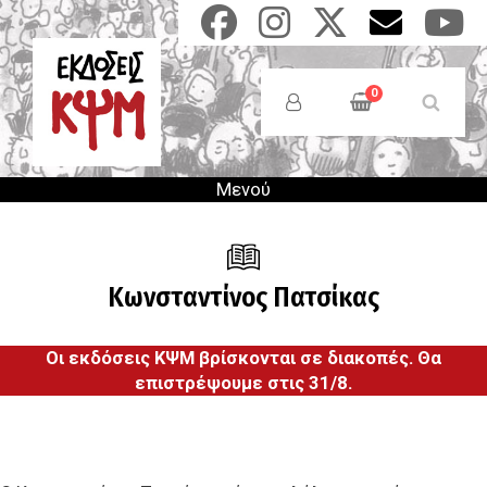
Παράκαμψη
προς
το
Anonymous
κυρίως
Users
0
περιεχόμενο
Menu
Μενού
Κωνσταντίνος Πατσίκας
Οι εκδόσεις ΚΨΜ βρίσκονται σε διακοπές. Θα
επιστρέψουμε στις 31/8.