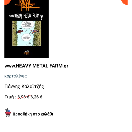
Ο
Γ
Τι
www.HEAVY METAL FARM.gr
καρτολίνες
Γιάννης Καλαϊτζής
Τιμή :
6,96 €
6,26 €