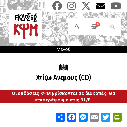
Παράκαμψη
προς
το
Anonymous
κυρίως
Users
0
περιεχόμενο
Menu
Μενού
Χτίζω Ανέμους (CD)
Οι εκδόσεις ΚΨΜ βρίσκονται σε διακοπές. Θα
επιστρέψουμε στις 31/8.
Share
Facebook
Messenge
Email
Twit
P