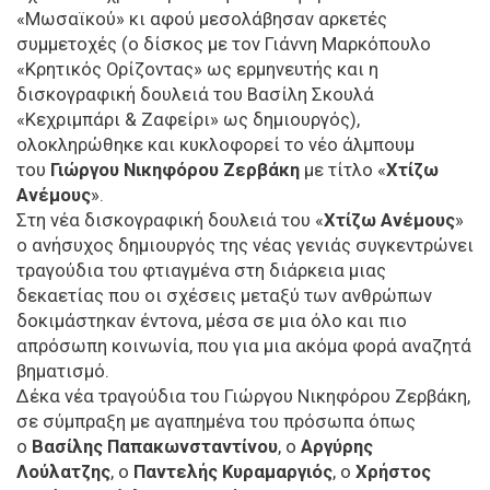
«Μωσαϊκού» κι αφού μεσολάβησαν αρκετές
συμμετοχές (ο δίσκος με τον Γιάννη Μαρκόπουλο
«Κρητικός Ορίζοντας» ως ερμηνευτής και η
δισκογραφική δουλειά του Βασίλη Σκουλά
«Κεχριμπάρι & Ζαφείρι» ως δημιουργός),
ολοκληρώθηκε και κυκλοφορεί το νέο άλμπουμ
του
Γιώργου Νικηφόρου Ζερβάκη
με τίτλο «
Χτίζω
Ανέμους
».
Στη νέα δισκογραφική δουλειά του «
Χτίζω Ανέμους
»
ο ανήσυχος δημιουργός της νέας γενιάς συγκεντρώνει
τραγούδια του φτιαγμένα στη διάρκεια μιας
δεκαετίας που οι σχέσεις μεταξύ των ανθρώπων
δοκιμάστηκαν έντονα, μέσα σε μια όλο και πιο
απρόσωπη κοινωνία, που για μια ακόμα φορά αναζητά
βηματισμό.
Δέκα νέα τραγούδια του Γιώργου Νικηφόρου Ζερβάκη,
σε σύμπραξη με αγαπημένα του πρόσωπα όπως
ο
Βασίλης Παπακωνσταντίνου
, ο
Αργύρης
Λούλατζης
, ο
Παντελής Κυραμαργιός
, ο
Χρήστος