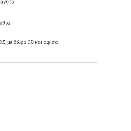
φαγητά
ύθια
,5, με δώρο CD και αφίσα