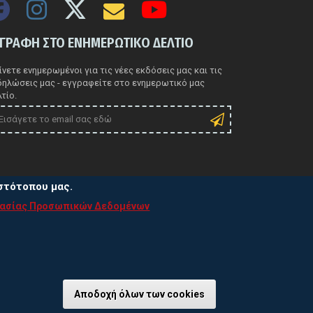
ΓΓΡΑΦΗ ΣΤΟ ΕΝΗΜΕΡΩΤΙΚΟ ΔΕΛΤΙΟ
νετε ενημερωμένοι για τις νέες εκδόσεις μας και τις
δηλώσεις μας - εγγραφείτε στο ενημερωτικό μας
τίο.
ιστότοπου μας.
τασίας Προσωπικών Δεδομένων
ιτική Προστασίας Προσωπικών Δεδομένων
τική χρήσης Cookies
Αποδοχή όλων των cookies
Ανάκληση συγκα