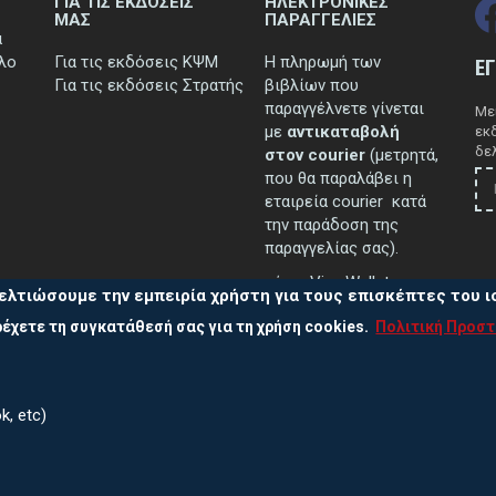
ΓΙΑ ΤΙΣ ΕΚΔΟΣΕΙΣ
ΗΛΕΚΤΡΟΝΙΚΕΣ
ΜΑΣ
ΠΑΡΑΓΓΕΛΙΕΣ
ά
τλο
Για τις εκδόσεις ΚΨΜ
Η πληρωμή των
Ε
Για τις εκδόσεις Στρατής
βιβλίων που
παραγγέλνετε γίνεται
Μεί
με
αντικαταβολή
εκ
δελ
στον courier
(μετρητά,
που θα παραλάβει η
εταιρεία courier κατά
την παράδοση της
παραγγελίας σας).
μέσω Viva Wallet.
ελτιώσουμε την εμπειρία χρήστη για τους επισκέπτες του 
έχετε τη συγκατάθεσή σας για τη χρήση cookies.
Πολιτική Προσ
..περισσότερα
k, etc)
Πολ
ας
210 38 13 838, 210 38 10 502, 210 38 39 711
Πολι