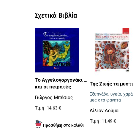
Σχετικά Βιβλία
Το Αγγελογοργονάκι …
Της Ζωής τα μυστ
και οι πειρατές
Εξυπνάδα, υγεία, χαρά
Γιώργος Μπέσιας
μες στα φαγητά
Τιμή :14,63 €
Λίλιαν Δούμα
Τιμή :11,49 €