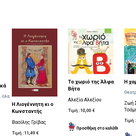
Το χωριό της Άλφα
Η χα
ικά
Βήτα
Θεατρ
, όλα
Αλεξία Αλεξίου
Ζωή 
Η Λιογέννητη κι ο
Τσάμ
Τιμή :10,00 €
Κωνσταντής
Τιμή 
Βασίλης Γρίβας
Τιμή :11,49 €