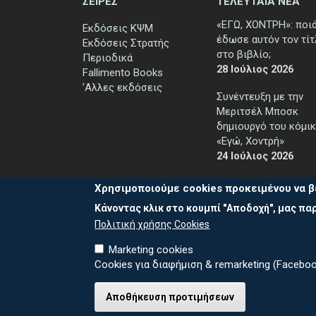
ΣΕΙΡΕΣ
ΤΕΛΕΥΤΑΙΑ ΝΕΑ
«ΕΓΩ, ΧΟΝΤΡΗ»: ποι
Εκδόσεις ΚΨΜ
έδωσε αυτόν τον τί
Εκδόσεις Στρατής
στο βιβλίο;
Περιοδικά
28 Ιούλιος 2026
Fallimento Books
'Αλλες εκδόσεις
Συνέντευξη με την
Μεριτσέλ Μποσκ
δημιουργό του κόμικ
«Εγώ, Χοντρή»
24 Ιούλιος 2026
Χρησιμοποιούμε cookies προκειμένου να β
Κάνοντας κλικ στο κουμπί "Αποδοχή", μας παρ
Πολιτική χρήσης Cookies
Marketing cookies
Cookies για διαφήμιση & remarketing (Faceboo
Καλέστε μ
© 2026 ΕΚΔΟΣΕΙΣ ΚΨΜ
Αποθήκευση προτιμήσεων