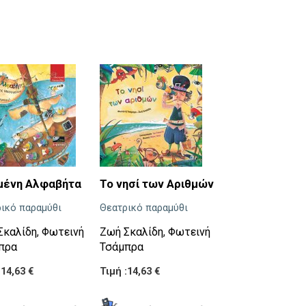
Η πεταλούδα, 
μένη Αλφαβήτα
Το νησί των Αριθμών
κορίτσι, ο δρά
ικό παραμύθι
Θεατρικό παραμύθι
τα όνειρα...
Σκαλίδη
,
Φωτεινή
Ζωή Σκαλίδη
,
Φωτεινή
Άννα Σάντσεζ-
πρα
Τσάμπρα
Τιμή :11,00 €
:14,63 €
Τιμή :14,63 €