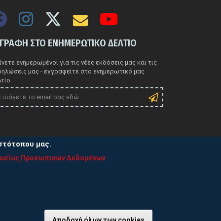
ΓΓΡΑΦΗ ΣΤΟ ΕΝΗΜΕΡΩΤΙΚΟ ΔΕΛΤΙΟ
νετε ενημερωμένοι για τις νέες εκδόσεις μας και τις
δηλώσεις μας - εγγραφείτε στο ενημερωτικό μας
τίο.
ιστότοπου μας.
τασίας Προσωπικών Δεδομένων
ιτική Προστασίας Προσωπικών Δεδομένων
τική χρήσης Cookies
Αποδοχή όλων των cookies
Ανάκληση συγκα