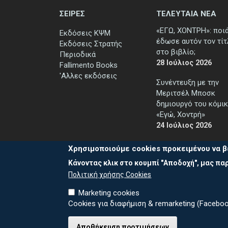
ΣΕΙΡΕΣ
ΤΕΛΕΥΤΑΙΑ ΝΕΑ
«ΕΓΩ, ΧΟΝΤΡΗ»: ποι
Εκδόσεις ΚΨΜ
έδωσε αυτόν τον τί
Εκδόσεις Στρατής
στο βιβλίο;
Περιοδικά
28 Ιούλιος 2026
Fallimento Books
'Αλλες εκδόσεις
Συνέντευξη με την
Μεριτσέλ Μποσκ
δημιουργό του κόμικ
«Εγώ, Χοντρή»
24 Ιούλιος 2026
Χρησιμοποιούμε cookies προκειμένου να β
Κάνοντας κλικ στο κουμπί "Αποδοχή", μας παρ
Πολιτική χρήσης Cookies
Marketing cookies
Cookies για διαφήμιση & remarketing (Faceboo
Καλέστε μ
© 2026 ΕΚΔΟΣΕΙΣ ΚΨΜ
Αποθήκευση προτιμήσεων