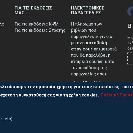
ΓΙΑ ΤΙΣ ΕΚΔΟΣΕΙΣ
ΗΛΕΚΤΡΟΝΙΚΕΣ
ΜΑΣ
ΠΑΡΑΓΓΕΛΙΕΣ
ά
τλο
Για τις εκδόσεις ΚΨΜ
Η πληρωμή των
Ε
Για τις εκδόσεις Στρατής
βιβλίων που
παραγγέλνετε γίνεται
Μεί
με
αντικαταβολή
εκ
δελ
στον courier
(μετρητά,
που θα παραλάβει η
εταιρεία courier κατά
την παράδοση της
παραγγελίας σας).
μέσω Viva Wallet.
ελτιώσουμε την εμπειρία χρήστη για τους επισκέπτες του 
έχετε τη συγκατάθεσή σας για τη χρήση cookies.
Πολιτική Προσ
..περισσότερα
k, etc)
Πολ
ας
210 38 13 838, 210 38 10 502, 210 38 39 711
Πολι