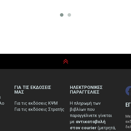
ΓΙΑ ΤΙΣ ΕΚΔΟΣΕΙΣ
ΗΛΕΚΤΡΟΝΙΚΕΣ
ΜΑΣ
ΠΑΡΑΓΓΕΛΙΕΣ
ά
τλο
Για τις εκδόσεις ΚΨΜ
Η πληρωμή των
Ε
Για τις εκδόσεις Στρατής
βιβλίων που
παραγγέλνετε γίνεται
Μεί
με
αντικαταβολή
εκ
δελ
στον courier
(μετρητά,