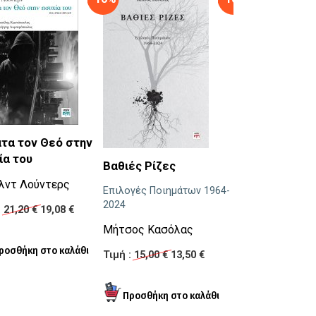
τα τον Θεό στην
Ο Οφειλέτης
ία του
Βαθιές Ρίζες
Νίκος Μ. Δημη
λντ Λούντερς
Επιλογές Ποιημάτων 1964-
Τιμή :
16,43 €
14,
2024
:
21,20 €
19,08 €
Μήτσος Κασόλας
Τιμή :
15,00 €
13,50 €