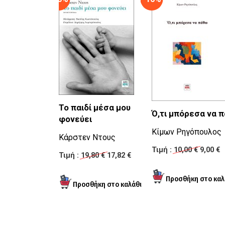
Το παιδί μέσα μου
Ό,τι μπόρεσα να 
φονεύει
Κίμων Ρηγόπουλος
Κάρστεν Ντους
Τιμή :
10,00 €
9,00 €
Τιμή :
19,80 €
17,82 €