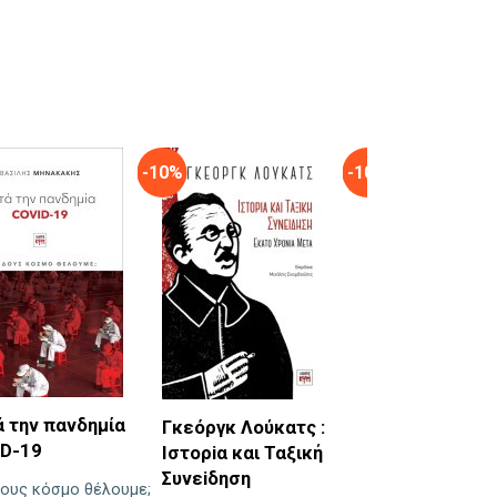
-10%
-10%
Για μια εκπαίδ
 την πανδημία
Γκεόργκ Λούκατς :
ανθρώπινης
D-19
Ιστορiα και Ταξική
συνάντησης,
Συνεiδηση
δους κόσμο θέλουμε;
ερωτήσεων κα