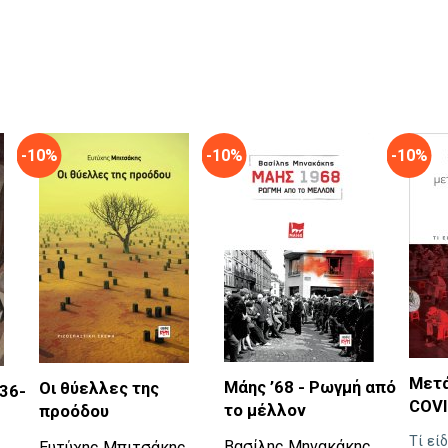
-10%
-10%
-10%
Μετά
Μάης ’68 - Ρωγμή από
Οι θύελλες της
36-
COVI
το μέλλον
προόδου
Τί εί
Βασίλης Μηνακάκης
Ευτύχης Μπιτσάκης