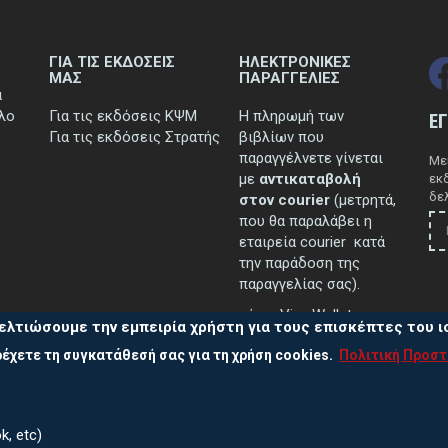
ΓΙΑ ΤΙΣ ΕΚΔΟΣΕΙΣ
ΗΛΕΚΤΡΟΝΙΚΕΣ
ΜΑΣ
ΠΑΡΑΓΓΕΛΙΕΣ
ά
τλο
Για τις εκδόσεις ΚΨΜ
Η πληρωμή των
Ε
Για τις εκδόσεις Στρατής
βιβλίων που
παραγγέλνετε γίνεται
Μεί
με
αντικαταβολή
εκ
δελ
στον courier
(μετρητά,
που θα παραλάβει η
εταιρεία courier κατά
την παράδοση της
παραγγελίας σας).
μέσω Viva Wallet.
ελτιώσουμε την εμπειρία χρήστη για τους επισκέπτες του 
έχετε τη συγκατάθεσή σας για τη χρήση cookies.
Πολιτική Προσ
..περισσότερα
k, etc)