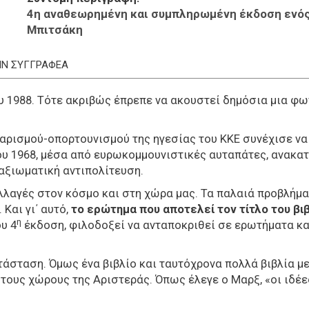
4η αναθεωρημένη και συμπληρωμένη έκδοση ενός 
Μπιτσάκη
ΤΗΝ ΣΥΓΓΡΑΦΕΑ
υ 1988. Τότε ακριβώς έπρεπε να ακουστεί δημόσια μια φ
ταρισμού-οπορτουνισμού της ηγεσίας του ΚΚΕ συνέχισε να 
ου 1968, μέσα από ευρωκομμουνιστικές αυταπάτες, ανακατ
 αξιωματική αντιπολίτευση.
λαγές στον κόσμο και στη χώρα μας. Τα παλαιά προβλήματ
 Και γι΄ αυτό,
το ερώτημα που αποτελεί τον τίτλο του βιβ
η
υ 4
έκδοση, φιλοδοξεί να ανταποκριθεί σε ερωτήματα κα
τάσταση. Όμως ένα βιβλίο και ταυτόχρονα πολλά βιβλία μ
ους χώρους της Αριστεράς. Όπως έλεγε ο Μαρξ, «οι ιδέες