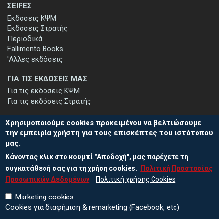
ΣΕΙΡΕΣ
Εκδόσεις ΚΨΜ
Εκδόσεις Στρατής
Περιοδικά
Fallimento Books
'Αλλες εκδόσεις
ΓΙΑ ΤΙΣ ΕΚΔΟΣΕΙΣ ΜΑΣ
Για τις εκδόσεις ΚΨΜ
Για τις εκδόσεις Στρατής
Χρησιμοποιούμε cookies προκειμένου να βελτιώσουμε
την εμπειρία χρήστη για τους επισκέπτες του ιστότοπου
μας.
ΕΓΓΡΑΦΗ ΣΤΟ ΕΝΗΜΕΡΩΤΙΚΟ ΔΕΛΤΙΟ
Κάνοντας κλικ στο κουμπί "Αποδοχή", μας παρέχετε τη
Μείνετε ενημερωμένοι για τις νέες εκδόσεις μας και τις εκδηλώσεις
μας - εγγραφείτε στο ενημερωτικό μας δελτίο.
συγκατάθεσή σας για τη χρήση cookies.
Πολιτική Προστασίας
Προσωπικών Δεδομένων
Πολιτική χρήσης Cookies
Marketing cookies
Cookies για διαφήμιση & remarketing (Facebook, etc)