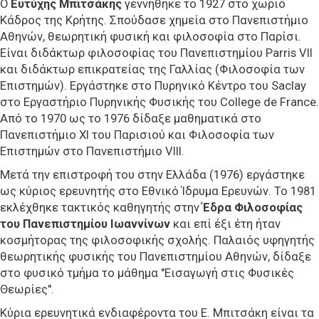
Ο
Ευτύχης Μπιτσάκης
γεννήθηκε το 1927 στο χωριό
Κάδρος της Κρήτης. Σπούδασε χημεία στο Πανεπιστήμιο
Αθηνών, θεωρητική φυσική και φιλοσοφία στο Παρίσι.
Είναι διδάκτωρ φιλοσοφίας του Πανεπιστημίου Parris VII
και διδάκτωρ επικρατείας της Γαλλίας (Φιλοσοφία των
Επιστημών). Εργάστηκε στο Πυρηνικό Κέντρο του Saclay
στo Εργαστήριο Πυρηνικής Φυσικής του College de France.
Από το 1970 ως το 1976 δίδαξε μαθηματικά στο
Πανεπιστήμιο XI του Παρισιού και Φιλοσοφία των
Επιστημών στο Πανεπιστήμιο VIII.
Μετά την επιστροφή του στην Ελλάδα (1976) εργάστηκε
ως κύριος ερευνητής στο Εθνικό Ίδρυμα Ερευνών. Το 1981
εκλέχθηκε τακτικός καθηγητής στην
Έδρα Φιλοσοφίας
του Πανεπιστημίου Ιωαννίνων
και επί έξι έτη ήταν
κοσμήτορας της φιλοσοφικής σχολής. Παλαιός υφηγητής
θεωρητικής φυσικής του Πανεπιστημίου Αθηνών, δίδαξε
στο φυσικό τμήμα το μάθημα "Εισαγωγή στις Φυσικές
Θεωρίες".
Κύρια ερευνητικά ενδιαφέροντα του Ε. Μπιτσάκη είναι τα