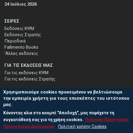
24 Ιούλιος 2026
ΣΕΙΡΕΣ
Εκδόσεις ΚΨΜ
Εκδόσεις Στρατής
Περιοδικά
Fallimento Books
'Αλλες εκδόσεις
ΓΙΑ ΤΙΣ ΕΚΔΟΣΕΙΣ ΜΑΣ
Για τις εκδόσεις ΚΨΜ
Για τις εκδόσεις Στρατής
Χρησιμοποιούμε cookies προκειμένου να βελτιώσουμε
την εμπειρία χρήστη για τους επισκέπτες του ιστότοπου
μας.
ΕΓΓΡΑΦΗ ΣΤΟ ΕΝΗΜΕΡΩΤΙΚΟ ΔΕΛΤΙΟ
Κάνοντας κλικ στο κουμπί "Αποδοχή", μας παρέχετε τη
Μείνετε ενημερωμένοι για τις νέες εκδόσεις μας και τις εκδηλώσεις
μας - εγγραφείτε στο ενημερωτικό μας δελτίο.
συγκατάθεσή σας για τη χρήση cookies.
Πολιτική Προστασίας
Προσωπικών Δεδομένων
Πολιτική χρήσης Cookies