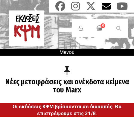
Παράκαμψη
προς
το
Anonymous
κυρίως
Users
0
περιεχόμενο
Menu
Μενού
Νέες μεταφράσεις και ανέκδοτα κείμενα
του Marx
Οι εκδόσεις ΚΨΜ βρίσκονται σε διακοπές. Θα
επιστρέψουμε στις 31/8.