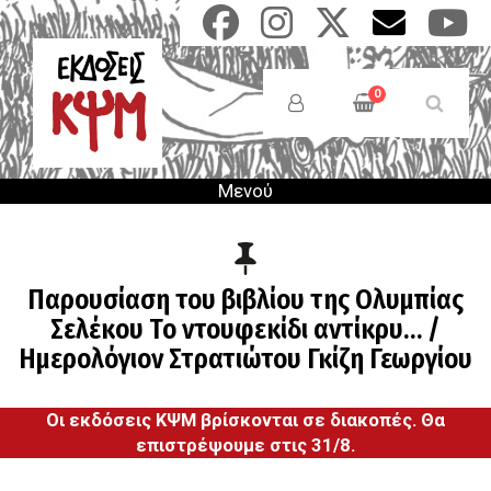
Παράκαμψη
προς
το
Anonymous
κυρίως
Users
0
περιεχόμενο
Menu
Μενού
Παρουσίαση του βιβλίου της Ολυμπίας
Σελέκου Το ντουφεκίδι αντίκρυ… /
Ημερολόγιον Στρατιώτου Γκίζη Γεωργίου
Οι εκδόσεις ΚΨΜ βρίσκονται σε διακοπές. Θα
επιστρέψουμε στις 31/8.