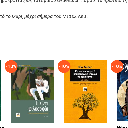
δημοκρατίας ως ιστορικού αναθεωρητισμού.
Το πρωτείο τη
Από το Μαρξ μέχρι σήμερα
του Μισέλ Λεβί
-10%
-10%
-10%
Νύχτ