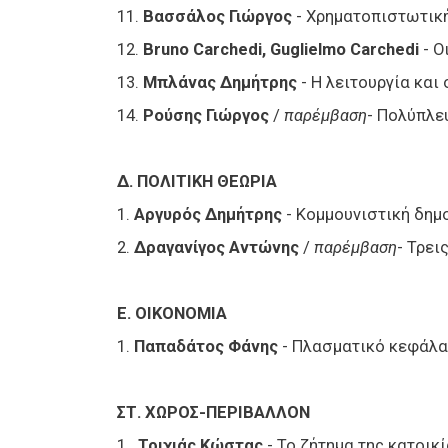
11.
Βασσάλος Γιώργος
- Xρηματοπιστωτική
12.
Bruno
Carchedi, Guglielmo
Carchedi
- Ο
13.
Μπλάνας Δημήτρης
- Η λειτουργία και
14.
Ρούσης Γιώργος
/
παρέμβαση
- Πολύπλε
Δ. ΠΟΛΙΤΙΚΗ ΘΕΩΡΙΑ
1.
Αργυρός Δημήτρης
- Κομμουνιστική δημ
2.
Δραγανίγος Αντώνης
/
παρέμβαση
- Τρει
Ε. ΟΙΚΟΝΟΜΙΑ
1.
Παπαδάτος Φάνης
- Πλασματικό κεφάλα
ΣΤ. ΧΩΡΟΣ-ΠΕΡΙΒΑΛΛΟΝ
1.
Τριχιάς Κώστας
- Το ζήτημα της κατοικ