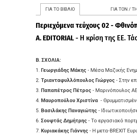
ΓΙΑ ΤΟ ΒΙΒΛΙΟ
ΓΙΑ ΤΟΝ / 
Περιεχόμενα τεύχους 02 - Φθιν
Α. EDITORIAL
- Η κρίση της ΕΕ. Τά
Β. ΣΧΟΛΙΑ:
1.
Γεωργιάδης Μάκης
- Μέσα Μαζικής Ενημ
2.
Τριανταφυλλόπουλος Γιώργος
- Στην ε
3.
Παπαπέτρος Πέτρος
- Μαρινόπουλος ΑΕ
4.
Μαυροπούλου Χριστίνα
- Θρυμματισμένο
5.
Βασιλάκης Παναγιώτης
- Ιδιωτικοποιήσ
6.
Σουφτάς Δημήτρης
- Το εργασιακό πορτ
7.
Κυριακάκης Γιάννης
- Η μετα-BREXIT Ευ