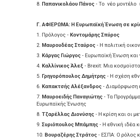
8.
Παπανικολάου Πάνος
- Το νέο μοντέλο 
Γ. ΑΦΙΕΡΩΜΑ: Η Ευρωπαϊκή Ένωση σε κρί
1. Πρόλογος -
Κοντομάρης Σπύρος
2.
Μαυρουδέας Σταύρος
- Η πολιτική οικο
3.
Κάργας Γιώργος
- Ευρωπαϊκή Ένωση και
4.
Καλλίνικος Άλεξ
- Brexit: Μια κοσμοϊστ
5.
Γρηγορόπουλος Δημήτρης
- Η σχέση εθν
6.
Καπακτσής Αλέξανδρος
- Διαμόρφωση κ
7.
Μαυροειδής Παναγιώτης
- Τα Προγράμμα
Ευρωπαϊκής Ένωσης
8.
Τζαρέλλας Διονύσης
- Η κρίση και οι 
9.
Συριόπουλος Μπάμπης
- Η εθνική ιδέα 
10.
Βουραζέρης Στράτος
- ΕΣΠΑ: Ο ρόλος 