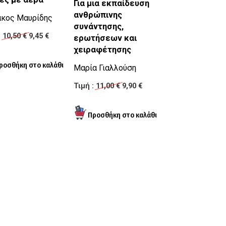
Για μια εκπαίδευση
Η αξιολογική δ
ανθρώπινης
άκος Μαυρίδης
Γνώση και αξία σ
συνάντησης,
:
10,50 €
9,45 €
θεμελίωση των
ερωτήσεων και
κοινωνικών επισ
χειραφέτησης
Με άξονα το έργ
Weber
Μαρία Γιαλλούση
Θανάσης Γκιού
Τιμή :
11,00 €
9,90 €
Τιμή :
28,51 €
25,