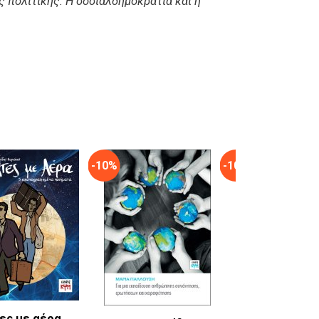
ς πολιτικής: Η σοσιαλδημοκρατία και η
-10%
-10%
ες με αέρα