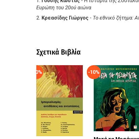
1.
Γούσης Κώστας
- Η ιστορία της Σοσιαλ
Ευρώπη του 20ού αιώνα
2.
Κρεασίδης Γιώργος
-
Το εθνικό ζήτημα: 
Σχετικά Βιβλία
-10%
-10%