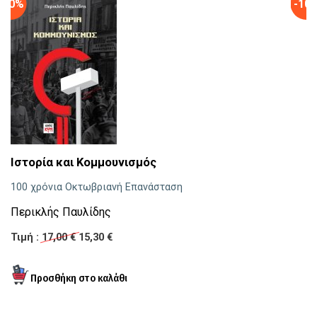
-10%
-10
Ιστορία και Κομμουνισμός
Τ
100 χρόνια Οκτωβριανή Επανάσταση
Θε
π
Περικλής Παυλίδης
Θ
Τιμή :
17,00 €
15,30 €
Τι