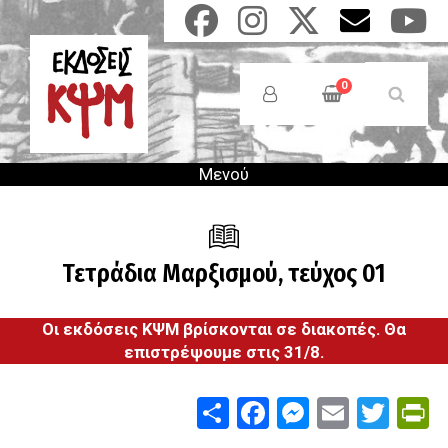
Παράκαμψη
προς
το
Anonymous
κυρίως
Users
0
περιεχόμενο
Menu
Μενού
Τετράδια Μαρξισμού, τεύχος 01
Οι εκδόσεις ΚΨΜ βρίσκονται σε διακοπές. Θα
επιστρέψουμε στις 31/8.
Share
Facebook
Messenge
Email
Twit
P