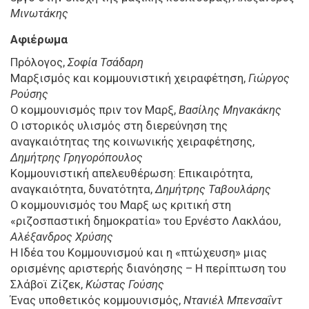
Μινωτάκης
Αφιέρωμα
Πρόλογος,
Σοφία Τσάδαρη
Μαρξισμός και κομμουνιστική χειραφέτηση,
Γιώργος
Ρούσης
Ο κομμουνισμός πριν τον Μαρξ,
Βασίλης Μηνακάκης
Ο ιστορικός υλισμός στη διερεύνηση της
αναγκαιότητας της κοινωνικής χειραφέτησης,
Δημήτρης Γρηγορόπουλος
Kομμουνιστική απελευθέρωση: Επικαιρότητα,
αναγκαιότητα, δυνατότητα,
Δημήτρης Ταβουλάρης
Ο κομμουνισμός του Μαρξ ως κριτική στη
«ριζοσπαστική δημοκρατία» του Ερνέστο Λακλάου,
Αλέξανδρος Χρύσης
Η Ιδέα του Κομμουνισμού και η «πτώχευση» μιας
ορισμένης αριστερής διανόησης – Η περίπτωση του
Σλάβοϊ Ζίζεκ,
Κώστας Γούσης
Ένας υποθετικός κομμουνισμός,
Ντανιέλ Μπενσαΐντ