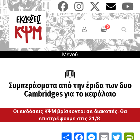
Παράκαμψη
προς
το
Anonymous
κυρίως
Users
0
περιεχόμενο
Menu
Μενού
Συμπεράσματα από την έριδα των δυο
Cambridges για το κεφάλαιο
Οι εκδόσεις ΚΨΜ βρίσκονται σε διακοπές. Θα
επιστρέψουμε στις 31/8.
Share
Facebook
Messenge
Email
Twit
P