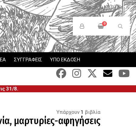
Anonymous
Users
0
Menu
ΝΕΑ
ΣΥΓΓΡΑΦΕΙΣ
ΥΠΟ ΕΚΔΟΣΗ
ς 31/8.
Υπάρχουν
1
βιβλία
νία
,
μαρτυρίες-αφηγήσεις