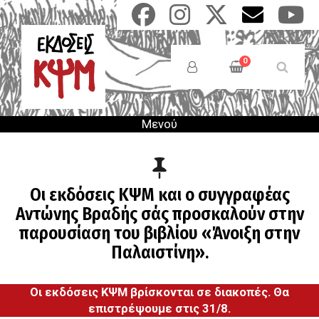
Παράκαμψη
προς
το
Anonymous
κυρίως
Users
0
περιεχόμενο
Menu
Μενού
Οι εκδόσεις ΚΨΜ και ο συγγραφέας
Αντώνης Βραδής σάς προσκαλούν στην
παρουσίαση του βιβλίου «Άνοιξη στην
Παλαιστίνη».
Οι εκδόσεις ΚΨΜ βρίσκονται σε διακοπές. Θα
επιστρέψουμε στις 31/8.