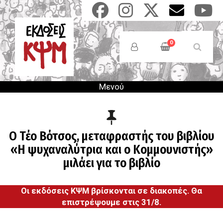
Παράκαμψη
προς
το
Anonymous
κυρίως
Users
0
περιεχόμενο
Menu
Μενού
Ο Τέο Βότσος, μεταφραστής του βιβλίου
«Η ψυχαναλύτρια και ο Κομμουνιστής»
μιλάει για το βιβλίο
Οι εκδόσεις ΚΨΜ βρίσκονται σε διακοπές. Θα
επιστρέψουμε στις 31/8.