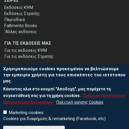
ΣΕΙΡΕΣ
Εκδόσεις ΚΨΜ
Εκδόσεις Στρατής
Περιοδικά
Fallimento Books
'Αλλες εκδόσεις
ΓΙΑ ΤΙΣ ΕΚΔΟΣΕΙΣ ΜΑΣ
Για τις εκδόσεις ΚΨΜ
Για τις εκδόσεις Στρατής
Χρησιμοποιούμε cookies προκειμένου να βελτιώσουμε
την εμπειρία χρήστη για τους επισκέπτες του ιστότοπου
μας.
ΕΓΓΡΑΦΗ ΣΤΟ ΕΝΗΜΕΡΩΤΙΚΟ ΔΕΛΤΙΟ
Κάνοντας κλικ στο κουμπί "Αποδοχή", μας παρέχετε τη
Μείνετε ενημερωμένοι για τις νέες εκδόσεις μας και τις εκδηλώσεις
μας - εγγραφείτε στο ενημερωτικό μας δελτίο.
συγκατάθεσή σας για τη χρήση cookies.
Πολιτική Προστασίας
Προσωπικών Δεδομένων
Πολιτική χρήσης Cookies
Marketing cookies
Cookies για διαφήμιση & remarketing (Facebook, etc)