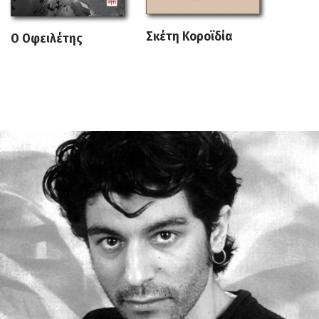
Σκέτη Κοροϊδία
Ο Οφειλέτης