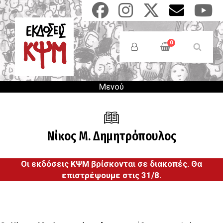
Παράκαμψη
προς
το
Anonymous
κυρίως
Users
0
περιεχόμενο
Menu
Μενού
Νίκος Μ. Δημητρόπουλος
Οι εκδόσεις ΚΨΜ βρίσκονται σε διακοπές. Θα
επιστρέψουμε στις 31/8.