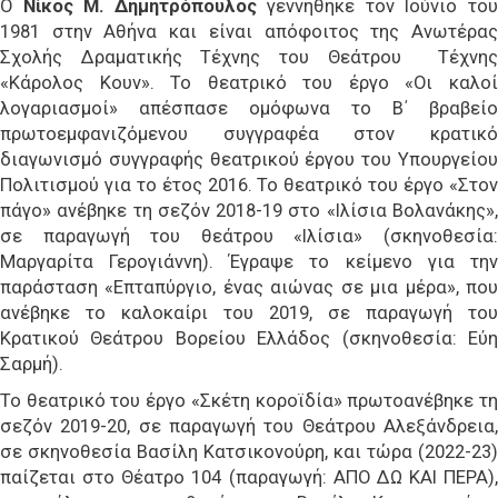
Ο
Νίκος M. Δημητρόπουλος
γεννήθηκε τον Ιούνιο το
1981 στην Αθήνα και είναι απόφοιτος της Ανωτέρας
Σχολής Δραματικής Τέχνης του Θεάτρου Τέχνης
«Κάρολος Κουν». Το θεατρικό του έργο «Οι καλοί
λογαριασμοί» απέσπασε ομόφωνα το Β΄ βραβείο
πρωτοεμφανιζόμενου συγγραφέα στον κρατικό
διαγωνισμό συγγραφής θεατρικού έργου του Υπουργείου
Πολιτισμού για το έτος 2016. Το θεατρικό του έργο «Στον
πάγο» ανέβηκε τη σεζόν 2018-19 στο «Ιλίσια Βολανάκης»,
σε παραγωγή του θεάτρου «Ιλίσια» (σκηνοθεσία:
Μαργαρίτα Γερογιάννη). Έγραψε το κείμενο για την
παράσταση «Επταπύργιο, ένας αιώνας σε μια μέρα», που
ανέβηκε το καλοκαίρι του 2019, σε παραγωγή του
Κρατικού Θεάτρου Βορείου Ελλάδος (σκηνοθεσία: Εύη
Σαρμή).
Το θεατρικό του έργο «Σκέτη κοροϊδία» πρωτοανέβηκε τη
σεζόν 2019-20, σε παραγωγή του Θεάτρου Αλεξάνδρεια,
σε σκηνοθεσία Βασίλη Κατσικονούρη, και τώρα (2022-23)
παίζεται στο Θέατρο 104 (παραγωγή: ΑΠΟ ΔΩ ΚΑΙ ΠΕΡΑ),