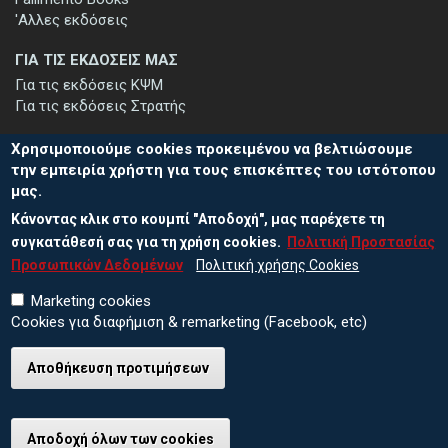
'Αλλες εκδόσεις
ΓΙΑ ΤΙΣ ΕΚΔΟΣΕΙΣ ΜΑΣ
Για τις εκδόσεις ΚΨΜ
Για τις εκδόσεις Στρατής
Χρησιμοποιούμε cookies προκειμένου να βελτιώσουμε
την εμπειρία χρήστη για τους επισκέπτες του ιστότοπου
μας.
ΕΓΓΡΑΦΗ ΣΤΟ ΕΝΗΜΕΡΩΤΙΚΟ ΔΕΛΤΙΟ
Κάνοντας κλικ στο κουμπί "Αποδοχή", μας παρέχετε τη
Μείνετε ενημερωμένοι για τις νέες εκδόσεις μας και τις εκδηλώσεις
μας - εγγραφείτε στο ενημερωτικό μας δελτίο.
συγκατάθεσή σας για τη χρήση cookies.
Πολιτική Προστασίας
Προσωπικών Δεδομένων
Πολιτική χρήσης Cookies
Marketing cookies
Cookies για διαφήμιση & remarketing (Facebook, etc)
Αποθήκευση προτιμήσεων
© 2026 ΕΚΔΟΣΕΙΣ ΚΨΜ
Πολιτική Προστασίας Προσωπικών Δεδομένων
Πολιτική χρήσης Cookies
Αποδοχή όλων των cookies
Ανάκληση συγκατάθεσης