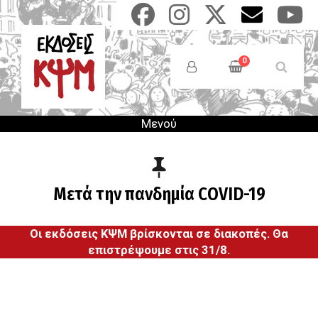
Παράκαμψη
προς
το
Anonymous
κυρίως
Users
0
περιεχόμενο
Menu
Μενού
Μετά την πανδημία COVID-19
Οι εκδόσεις ΚΨΜ βρίσκονται σε διακοπές. Θα
επιστρέψουμε στις 31/8.