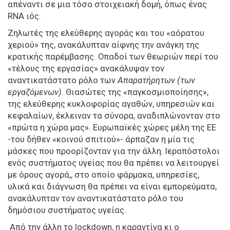
απέναντι σε μια τόσο στοιχειακή δομή, όπως ένας
RNA
ιός.
Ζηλωτές της ελεύθερης αγοράς και του «αόρατου
χεριού» της, ανακάλυπταν αίφνης την ανάγκη της
κρατικής παρέμβασης. Οπαδοί των θεωριών περί του
«τέλους της εργασίας» ανακάλυψαν τον
αναντικατάστατο ρόλο των
Απαρατήρητων (των
εργαζόμενων)
. Θιασώτες της «παγκοσμιοποίησης»,
της ελεύθερης κυκλοφορίας αγαθών, υπηρεσιών και
κεφαλαίων, έκλειναν τα σύνορα, αναδιπλώνονταν στο
«πρώτα η χώρα μας». Ευρωπαϊκές χώρες μέλη της ΕΕ
-του δήθεν «κοινού σπιτιού»- άρπαζαν η μία τις
μάσκες που προορίζονταν για την άλλη. Ιεραπόστολοι
ενός συστήματος υγείας που θα πρέπει να λειτουργεί
με όρους αγορά,, στο οποίο φάρμακα, υπηρεσίες,
υλικά και διάγνωση θα πρέπει να είναι εμπορεύματα,
ανακάλυπταν τον αναντικατάστατο ρόλο του
δημόσιου συστήματος υγείας.
Από την άλλη το
lockdown, η καραντίνα κι ο