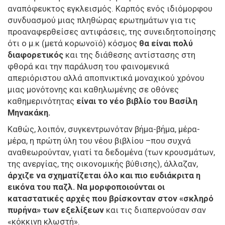
αναπόφευκτος εγκλεισμός. Καρπός ενός ιδιόμορφου
συνδυασμού μιας πληθώρας ερωτημάτων για τις
προαναφερθείσες αντιφάσεις, της συνειδητοποίησης
ότι ο μ.κ (μετά κορωνοϊό) κόσμος
θα είναι πολύ
διαφορετικός
και της διάθεσης αντίστασης στη
φθορά και την παράλυση του φαινομενικά
απεριόριστου αλλά αποπνικτικά μοναχικού χρόνου
μιας μονότονης και καθηλωμένης σε οθόνες
καθημερινότητας
είναι το νέο βιβλίο του Βασίλη
Μηνακάκη.
Καθώς, λοιπόν, συγκεντρωνόταν βήμα-βήμα, μέρα-
μέρα, η πρώτη ύλη του νέου βιβλίου –που συχνά
αναθεωρούνταν, γιατί τα δεδομένα (των κρουσμάτων,
της ανεργίας, της οικονομικής βύθισης), άλλαζαν,
άρχιζε να σχηματίζεται όλο και πιο ευδιάκριτα η
εικόνα του παζλ. Να μορφοποιούνται οι
καταστατικές αρχές που βρίσκονταν στον «σκληρό
πυρήνα» των εξελίξεων
και τις διαπερνούσαν σαν
«κόκκινη κλωστή».