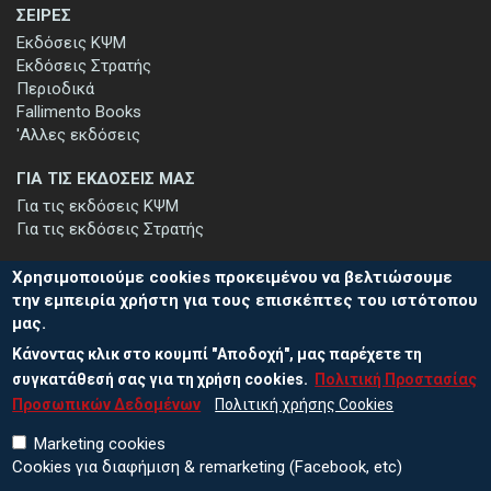
ΣΕΙΡΕΣ
Εκδόσεις ΚΨΜ
Εκδόσεις Στρατής
Περιοδικά
Fallimento Books
'Αλλες εκδόσεις
ΓΙΑ ΤΙΣ ΕΚΔΟΣΕΙΣ ΜΑΣ
Για τις εκδόσεις ΚΨΜ
Για τις εκδόσεις Στρατής
Χρησιμοποιούμε cookies προκειμένου να βελτιώσουμε
την εμπειρία χρήστη για τους επισκέπτες του ιστότοπου
μας.
ΕΓΓΡΑΦΗ ΣΤΟ ΕΝΗΜΕΡΩΤΙΚΟ ΔΕΛΤΙΟ
Κάνοντας κλικ στο κουμπί "Αποδοχή", μας παρέχετε τη
Μείνετε ενημερωμένοι για τις νέες εκδόσεις μας και τις εκδηλώσεις
μας - εγγραφείτε στο ενημερωτικό μας δελτίο.
συγκατάθεσή σας για τη χρήση cookies.
Πολιτική Προστασίας
Προσωπικών Δεδομένων
Πολιτική χρήσης Cookies
Marketing cookies
Cookies για διαφήμιση & remarketing (Facebook, etc)