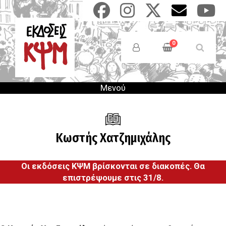
Παράκαμψη
προς
το
Anonymous
κυρίως
Users
0
περιεχόμενο
Menu
Μενού
Κωστής Χατζημιχάλης
Οι εκδόσεις ΚΨΜ βρίσκονται σε διακοπές. Θα
επιστρέψουμε στις 31/8.