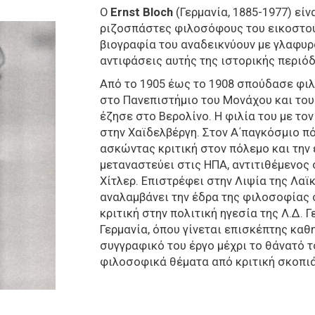
Ο
Ernst Bloch
(Γερμανία, 1885-1977) εί
ριζοσπάστες φιλοσόφους του εικοστού 
βιογραφία του αναδεικνύουν με γλαφυρό
αντιφάσεις αυτής της ιστορικής περιό
Από το 1905 έως το 1908 σπούδασε φιλ
στο Πανεπιστήμιο του Μονάχου και του
έζησε στο Βερολίνο. Η φιλία του με το
στην Χαϊδελβέργη. Στον Α΄παγκόσμιο π
ασκώντας κριτική στον πόλεμο και την 
μεταναστεύει στις ΗΠΑ, αντιτιθέμενος 
Χίτλερ. Επιστρέφει στην Λιψία της Λαϊ
αναλαμβάνει την έδρα της φιλοσοφίας σ
κριτική στην πολιτική ηγεσία της Λ.Δ. 
Γερμανία, όπου γίνεται επισκέπτης καθη
συγγραφικό του έργο μέχρι το θάνατό τ
φιλοσοφικά θέματα από κριτική σκοπιά