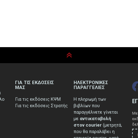
ΓΙΑ ΤΙΣ ΕΚΔΟΣΕΙΣ
ΗΛΕΚΤΡΟΝΙΚΕΣ
ΜΑΣ
ΠΑΡΑΓΓΕΛΙΕΣ
ά
τλο
Για τις εκδόσεις ΚΨΜ
Η πληρωμή των
Ε
Για τις εκδόσεις Στρατής
βιβλίων που
παραγγέλνετε γίνεται
Μεί
με
αντικαταβολή
εκ
δελ
στον courier
(μετρητά,
που θα παραλάβει η