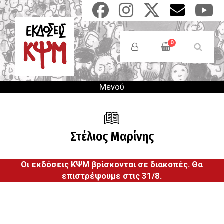
Παράκαμψη
προς
το
Anonymous
κυρίως
Users
0
περιεχόμενο
Menu
Μενού
Στέλιος Μαρίνης
Οι εκδόσεις ΚΨΜ βρίσκονται σε διακοπές. Θα
επιστρέψουμε στις 31/8.