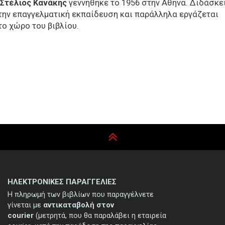
Στέλιος Κανάκης
γεννήθηκε το 1956 στην Αθήνα. Διδάσκε
την επαγγελματική εκπαίδευση και παράλληλα εργάζεται
το χώρο του βιβλίου.
ΗΛΕΚΤΡΟΝΙΚΕΣ ΠΑΡΑΓΓΕΛΙΕΣ
Η πληρωμή των βιβλίων που παραγγέλνετε
γίνεται με
αντικαταβολή στον
courier
(μετρητά, που θα παραλάβει η εταιρεία