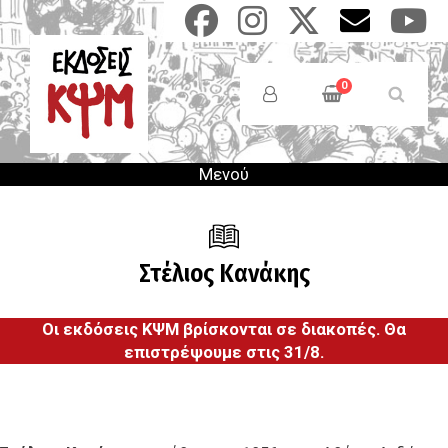
Παράκαμψη
προς
το
Anonymous
κυρίως
Users
0
περιεχόμενο
Menu
Μενού
Στέλιος Κανάκης
Οι εκδόσεις ΚΨΜ βρίσκονται σε διακοπές. Θα
επιστρέψουμε στις 31/8.