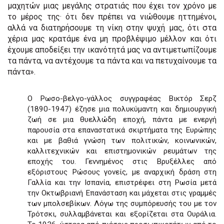
μαχητών μιας μεγάλης στρατιάς που έχει τον χρόνο με
το μέρος της· ότι δεν πρέπει να νιώθουμε ηττημένοι,
αλλά να διατηρήσουμε τη νίκη στην ψυχή μας, ότι στα
χέρια μας κρατάμε ένα μη προβλέψιμο μέλλον και ότι
έχουμε αποδείξει την ικανότητά μας να αντιμετωπίζουμε
τα πάντα, να αντέχουμε τα πάντα και να πετυχαίνουμε τα
πάντα».
Ο Ρωσο-βελγο-γάλλος συγγραφέας Βικτόρ Σερζ
(1890-1947) έζησε μια πολυκύμαντη και δημιουργική
ζωή σε μια θυελλώδη εποχή, πάντα με ενεργή
παρουσία στα επαναστατικά σκιρτήματα της Ευρώπης
και με βαθιά γνώση των πολιτικών, κοινωνικών,
καλλιτεχνικών και επιστημονικών ρευμάτων της
εποχής του. Γεννημένος στις Βρυξέλλες από
εξόριστους Ρώσους γονείς, με αναρχική δράση στη
Γαλλία και την Ισπανία, επιστρέφει στη Ρωσία μετά
την Οκτωβριανή Επανάσταση και μάχεται στις γραμμές
των μπολσεβίκων. Λόγω της συμπόρευσής του με τον
Τρότσκι, συλλαμβάνεται και εξορίζεται στα Ουράλια.