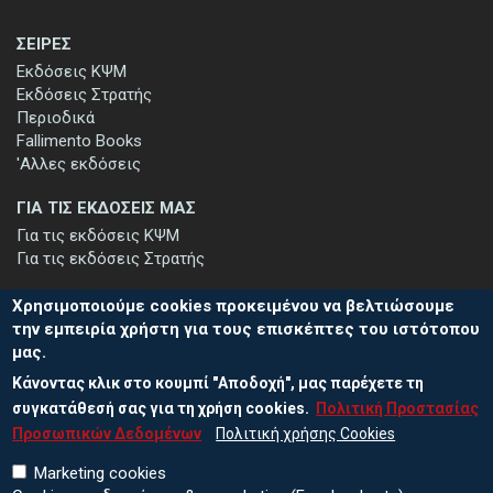
ΣΕΙΡΕΣ
Εκδόσεις ΚΨΜ
Εκδόσεις Στρατής
Περιοδικά
Fallimento Books
'Αλλες εκδόσεις
ΓΙΑ ΤΙΣ ΕΚΔΟΣΕΙΣ ΜΑΣ
Για τις εκδόσεις ΚΨΜ
Για τις εκδόσεις Στρατής
Χρησιμοποιούμε cookies προκειμένου να βελτιώσουμε
την εμπειρία χρήστη για τους επισκέπτες του ιστότοπου
μας.
ΕΓΓΡΑΦΗ ΣΤΟ ΕΝΗΜΕΡΩΤΙΚΟ ΔΕΛΤΙΟ
Κάνοντας κλικ στο κουμπί "Αποδοχή", μας παρέχετε τη
Μείνετε ενημερωμένοι για τις νέες εκδόσεις μας και τις εκδηλώσεις
μας - εγγραφείτε στο ενημερωτικό μας δελτίο.
συγκατάθεσή σας για τη χρήση cookies.
Πολιτική Προστασίας
Προσωπικών Δεδομένων
Πολιτική χρήσης Cookies
Marketing cookies