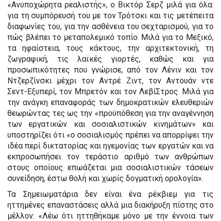
«Ανυποχώρητα ρεαλιστής», ο Βικτόρ Σερζ μιλά για όλα:
για τη συμπόρευσή του με τον Τρότσκι και τις μετέπειτα
διαφωνίες του, για την ασθένεια του σεχταρισμού, για το
πώς βλέπει το μεταπολεμικό τοπίο. Μιλά για το Μεξικό,
τα ηφαίστεια, τους κάκτους, την αρχιτεκτονική, τη
ζωγραφική, τις λαϊκές γιορτές, καθώς και για
προσωπικότητες που γνώρισε, από τον Λένιν και τον
Ντζερζίνσκι μέχρι τον Αντρέ Ζιντ, τον Αντουάν ντε
Σεντ-Εξυπερί, τον Μπρετόν και τον ΛεβίΣτρος. Μιλά για
την ανάγκη επαναφοράς των δημοκρατικών ελευθεριών
θεωρώντας τες ως την «προϋπόθεση για την αναγέννηση
των εργατικών και σοσιαλιστικών κινημάτων» και
υποστηρίζει ότι «ο σοσιαλισμός πρέπει να απορρίψει την
ιδέα περί δικτατορίας και ηγεμονίας των εργατών και να
εκπροσωπήσει τον τεράστιο αριθμό των ανθρώπων
στους οποίους επωάζεται μια σοσιαλιστικών τάσεων
συνείδηση, έστω θολή και χωρίς δογματική ορολογία».
Τα Σημειωματάρια δεν είναι ένα ρέκβιεμ για τις
ηττημένες επαναστάσεις αλλά μια διακήρυξη πίστης στο
μέλλον: «Λέω ότι ηττηθήκαμε μόνο με την έννοια των