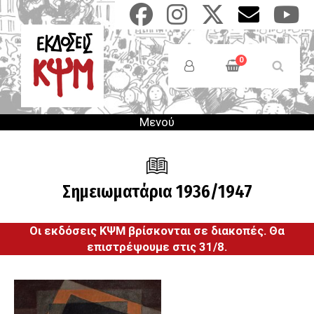
Παράκαμψη
προς
το
Anonymous
κυρίως
Users
0
περιεχόμενο
Menu
Μενού
Σημειωματάρια 1936/1947
Οι εκδόσεις ΚΨΜ βρίσκονται σε διακοπές. Θα
επιστρέψουμε στις 31/8.