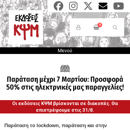
Παράκαμψη
προς
το
Anonymous
κυρίως
Users
0
περιεχόμενο
Menu
Μενού
Παράταση μέχρι 7 Μαρτίου: Προσφορά
50% στις ηλεκτρνικές μας παραγγελίες!
Οι εκδόσεις ΚΨΜ βρίσκονται σε διακοπές. Θα
επιστρέψουμε στις 31/8.
Παράταση το lockdown, παράταση και στην