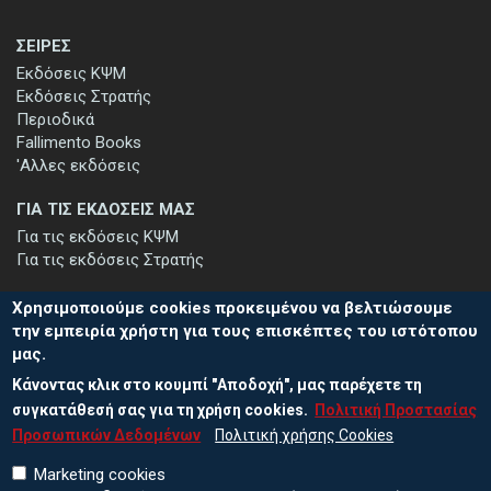
ΣΕΙΡΕΣ
Εκδόσεις ΚΨΜ
Εκδόσεις Στρατής
Περιοδικά
Fallimento Books
'Αλλες εκδόσεις
ΓΙΑ ΤΙΣ ΕΚΔΟΣΕΙΣ ΜΑΣ
Για τις εκδόσεις ΚΨΜ
Για τις εκδόσεις Στρατής
Χρησιμοποιούμε cookies προκειμένου να βελτιώσουμε
την εμπειρία χρήστη για τους επισκέπτες του ιστότοπου
μας.
ΕΓΓΡΑΦΗ ΣΤΟ ΕΝΗΜΕΡΩΤΙΚΟ ΔΕΛΤΙΟ
Κάνοντας κλικ στο κουμπί "Αποδοχή", μας παρέχετε τη
Μείνετε ενημερωμένοι για τις νέες εκδόσεις μας και τις εκδηλώσεις
μας - εγγραφείτε στο ενημερωτικό μας δελτίο.
συγκατάθεσή σας για τη χρήση cookies.
Πολιτική Προστασίας
Προσωπικών Δεδομένων
Πολιτική χρήσης Cookies
Marketing cookies