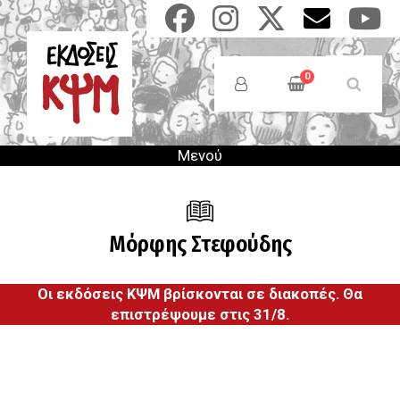
Παράκαμψη
προς
το
Anonymous
κυρίως
Users
0
περιεχόμενο
Menu
Μενού
Μόρφης Στεφούδης
Οι εκδόσεις ΚΨΜ βρίσκονται σε διακοπές. Θα
επιστρέψουμε στις 31/8.