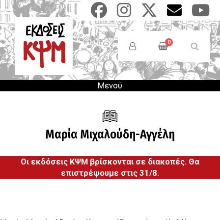
Παράκαμψη
προς
το
Anonymous
κυρίως
Users
0
περιεχόμενο
Menu
Μενού
Μαρία Μιχαλούδη-Αγγέλη
Οι εκδόσεις ΚΨΜ βρίσκονται σε διακοπές. Θα
επιστρέψουμε στις 31/8.