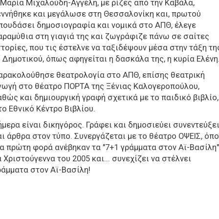
 Μαρία Μιχαλούδη-Αγγέλη, με ρίζες από την Καβάλα,
εννήθηκε και μεγάλωσε στη Θεσσαλονίκη και, πρωτού
πουδάσει δημοσιογραφία και νομικά στο ΑΠΘ, έλεγε
αραμύθια στη γιαγιά της και ζωγράφιζε πάνω σε σαίτες
στορίες, που τις έστελνε να ταξιδέψουν μέσα στην τάξη τη
΄ Δημοτικού, όπως αφηγείται η δασκάλα της, η κυρία Ελένη
αρακολούθησε θεατρολογία στο ΑΠΘ, επίσης θεατρική
γωγή στο θέατρο ΠΟΡΤΑ της Ξένιας Καλογεροπούλου,
αθώς και δημιουργική γραφή σχετικά με το παιδικό βιβλίο,
το Εθνικό Κέντρο Βιβλίου.
ήμερα είναι δικηγόρος. Γράφει και δημοσιεύει συνεντεύξε
αι άρθρα στον τύπο. Συνεργάζεται με το θέατρο ΟΨΕΙΣ, όπ
ια πρώτη φορά ανέβηκαν τα "7+1 γράμματα στον Αϊ-Βασίλη"
α Χριστούγεννα του 2005 και... συνεχίζει να στέλνει
ράμματα στον Αϊ-Βασίλη!