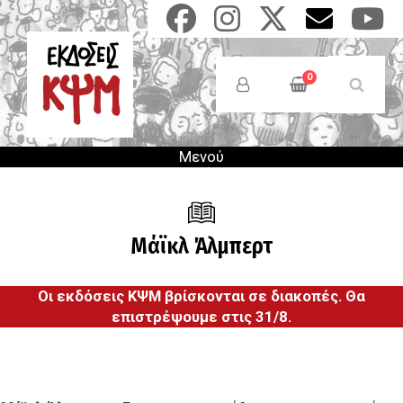
Παράκαμψη
προς
το
Anonymous
κυρίως
Users
0
περιεχόμενο
Menu
Μενού
Μάϊκλ Άλμπερτ
Οι εκδόσεις ΚΨΜ βρίσκονται σε διακοπές. Θα
επιστρέψουμε στις 31/8.