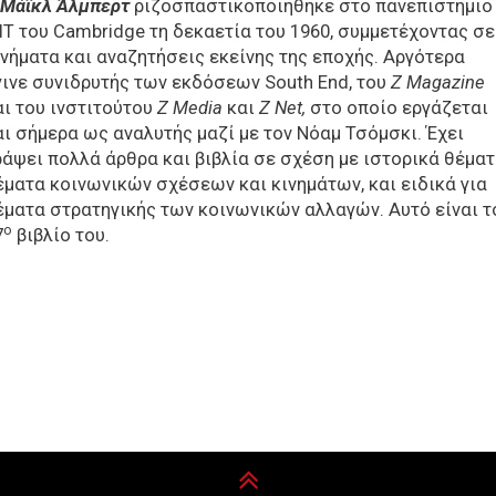
Μάϊκλ Άλμπερτ
ριζοσπαστικοποιήθηκε στο πανεπιστήμιο
ΙΤ του Cambridge τη δεκαετία του 1960, συμμετέχοντας σε
ινήματα και αναζητήσεις εκείνης της εποχής. Αργότερα
γινε συνιδρυτής των εκδόσεων South End, του
Z
Magazine
αι του ινστιτούτου
Z
Media
και
Z
Net,
στο οποίο εργάζεται
αι σήμερα ως αναλυτής μαζί με τον Νόαμ Τσόμσκι. Έχει
ράψει πολλά άρθρα και βιβλία σε σχέση με ιστορικά θέματ
έματα κοινωνικών σχέσεων και κινημάτων, και ειδικά για
έματα στρατηγικής των κοινωνικών αλλαγών. Αυτό είναι τ
ο
7
βιβλίο του.