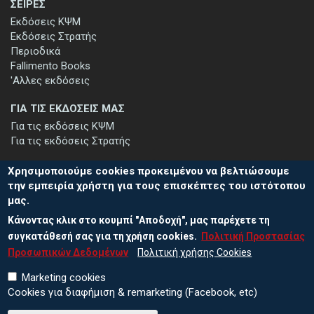
ΣΕΙΡΕΣ
Εκδόσεις ΚΨΜ
Εκδόσεις Στρατής
Περιοδικά
Fallimento Books
'Αλλες εκδόσεις
ΓΙΑ ΤΙΣ ΕΚΔΟΣΕΙΣ ΜΑΣ
Για τις εκδόσεις ΚΨΜ
Για τις εκδόσεις Στρατής
Χρησιμοποιούμε cookies προκειμένου να βελτιώσουμε
την εμπειρία χρήστη για τους επισκέπτες του ιστότοπου
μας.
ΕΓΓΡΑΦΗ ΣΤΟ ΕΝΗΜΕΡΩΤΙΚΟ ΔΕΛΤΙΟ
Κάνοντας κλικ στο κουμπί "Αποδοχή", μας παρέχετε τη
Μείνετε ενημερωμένοι για τις νέες εκδόσεις μας και τις εκδηλώσεις
μας - εγγραφείτε στο ενημερωτικό μας δελτίο.
συγκατάθεσή σας για τη χρήση cookies.
Πολιτική Προστασίας
Προσωπικών Δεδομένων
Πολιτική χρήσης Cookies
Marketing cookies
Cookies για διαφήμιση & remarketing (Facebook, etc)