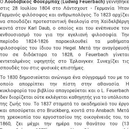
Ο
Λουδοβίκος Φόϋερμπαχ
(
Ludwig Feuerbach)
γεννήθηκ
στις 28 Ιουλίου 1804 στο Λάντσχουτ - Γερμανία. Ήταν
Γερμανός φιλόσοφος και ανθρωπολόγος. Το 1823 αρχίζει
να σπουδάζει προτεσταντική θεολογία στη Χαϊδελβέργη
κοντά στον Karl Daub, ο οποίος και του ενέπνευσε τον
ενθουσιασμό του για την εγελιανή φιλοσοφία. Την
περίοδο 1824-1826 παρακολουθεί τα μαθήματα
φιλοσοφίας του ίδιου του Hegel. Μετά την αναγόρευσή
του σε διδάκτορα το 1828, ο Feuerbach γίνεται
εντεταλμένος υφηγητής στο Έρλανγκεν. Συνεχίζει τις
σπουδές του στις φυσικές επιστήμες.
Το 1830 δημοσιεύεται ανώνυμα ένα σύγγραμμά του με το
οποίο απορρίπτει την πίστη στην αθανασία. Η
κυκλοφορία του βιβλίου απαγορεύεται και ο L. Feuerbach
δεν διορίζεται ούτε εκλέγεται καθηγητής για το υπόλοιπο
της ζωής του. Το 1837 σταματά το ακαδημαϊκό του έργο
και αποσύρεται στο Bruckberg, κοντά στο Ansbach. Μετά
τη χρεοκοπία του εργοστασίου της οικογένειάς του, το
1860, ζει μέχρι την ημέρα του θανάτου του (13