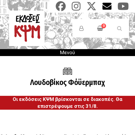
Παράκαμψη
προς
το
Anonymous
κυρίως
Users
0
περιεχόμενο
Menu
Μενού
Λουδοβίκος Φόϋερμπαχ
Οι εκδόσεις ΚΨΜ βρίσκονται σε διακοπές. Θα
επιστρέψουμε στις 31/8.