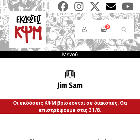
Παράκαμψη
προς
το
Anonymous
κυρίως
Users
0
περιεχόμενο
Menu
Μενού
Jim Sam
Οι εκδόσεις ΚΨΜ βρίσκονται σε διακοπές. Θα
επιστρέψουμε στις 31/8.