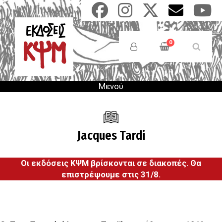
Παράκαμψη
προς
το
Anonymous
κυρίως
Users
0
περιεχόμενο
Menu
Μενού
Jacques Tardi
Οι εκδόσεις ΚΨΜ βρίσκονται σε διακοπές. Θα
επιστρέψουμε στις 31/8.