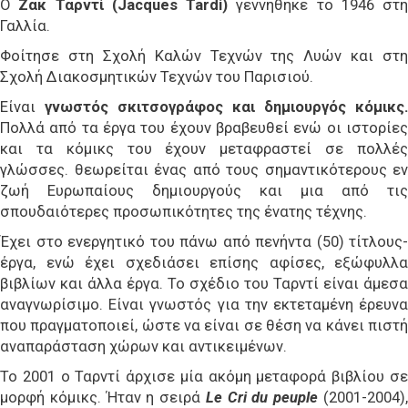
Ο
Ζακ Ταρντί (Jacques Tardi)
γεννήθηκε το 1946 στη
Γαλλία.
Φοίτησε στη Σχολή Καλών Τεχνών της Λυών και στη
Σχολή Διακοσμητικών Τεχνών του Παρισιού.
Είναι
γνωστός σκιτσογράφος και δημιουργός κόμικς.
Πολλά από τα έργα του έχουν βραβευθεί ενώ οι ιστορίες
και τα κόμικς του έχουν μεταφραστεί σε πολλές
γλώσσες. θεωρείται ένας από τους σημαντικότερους εν
ζωή Ευρωπαίους δημιουργούς και μια από τις
σπουδαιότερες προσωπικότητες της ένατης τέχνης.
Έχει στο ενεργητικό του πάνω από πενήντα (50) τίτλους-
έργα, ενώ έχει σχεδιάσει επίσης αφίσες, εξώφυλλα
βιβλίων και άλλα έργα. Το σχέδιο του Ταρντί είναι άμεσα
αναγνωρίσιμο. Είναι γνωστός για την εκτεταμένη έρευνα
που πραγματοποιεί, ώστε να είναι σε θέση να κάνει πιστή
αναπαράσταση χώρων και αντικειμένων.
Το 2001 ο Ταρντί άρχισε μία ακόμη μεταφορά βιβλίου σε
μορφή κόμικς. Ήταν η σειρά
Le Cri du peuple
(2001-2004)