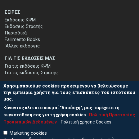
ΣΕΙΡΕΣ
Εκδόσεις ΚΨΜ
Εκδόσεις Στρατής
Περιοδικά
Fallimento Books
'Αλλες εκδόσεις
ΓΙΑ ΤΙΣ ΕΚΔΟΣΕΙΣ ΜΑΣ
Για τις εκδόσεις ΚΨΜ
Για τις εκδόσεις Στρατής
Χρησιμοποιούμε cookies προκειμένου να βελτιώσουμε
την εμπειρία χρήστη για τους επισκέπτες του ιστότοπου
μας.
ΕΓΓΡΑΦΗ ΣΤΟ ΕΝΗΜΕΡΩΤΙΚΟ ΔΕΛΤΙΟ
Κάνοντας κλικ στο κουμπί "Αποδοχή", μας παρέχετε τη
Μείνετε ενημερωμένοι για τις νέες εκδόσεις μας και τις εκδηλώσεις
μας - εγγραφείτε στο ενημερωτικό μας δελτίο.
συγκατάθεσή σας για τη χρήση cookies.
Πολιτική Προστασίας
Προσωπικών Δεδομένων
Πολιτική χρήσης Cookies
Marketing cookies