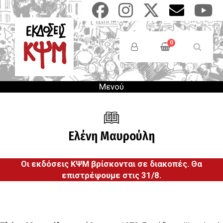
Παράκαμψη
προς
το
Anonymous
κυρίως
Users
0
περιεχόμενο
Menu
Μενού
Ελένη Μαυρούλη
Οι εκδόσεις ΚΨΜ βρίσκονται σε διακοπές. Θα
επιστρέψουμε στις 31/8.