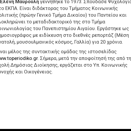
Ελένη Μαυρούλη
γεννήθηκε το 1973. Σπούδασε Ψυχολογί
το ΕΚΠΑ. Είναι διδάκτορας του Τμήματος Κοινωνικής
ολιτικής (πρώην Γενικό Τμήμα Δικαίου) του Παντείου και
λοκληρώνει το μεταδιδακτορικό της στο Τμήμα
οινωνιολογίας του Πανεπιστημίου Αιγαίου. Εργάστηκε ως
ημοσιογράφος με ειδίκευση στο διεθνές ρεπορτάζ (Μέση
νατολή, μουσουλμανικός κόσμος, Γαλλία) για 20 χρόνια.
ίναι μέλος της συντακτικής ομάδας της ιστοσελίδας
ww.toperiodiko.gr
. Σήμερα, μετά την αποφοίτησή της από τ
χολή Δημόσιας Διοίκησης, εργάζεται στο Υπ. Κοινωνικής
υνοχής και Οικογένειας.