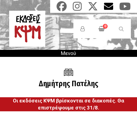
Παράκαμψη
προς
το
Anonymous
κυρίως
Users
0
περιεχόμενο
Menu
Μενού
Δημήτρης Πατέλης
Οι εκδόσεις ΚΨΜ βρίσκονται σε διακοπές. Θα
επιστρέψουμε στις 31/8.