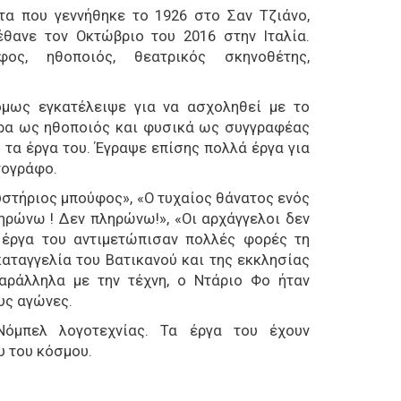
α που γεννήθηκε το 1926 στο Σαν Τζιάνο,
έθανε τον Οκτώβριο του 2016 στην Ιταλία.
φος, ηθοποιός, θεατρικός σκηνοθέτης,
όμως εγκατέλειψε για να ασχοληθεί με το
ερα ως ηθοποιός και φυσικά ως συγγραφέας
 τα έργα του. Έγραψε επίσης πολλά έργα για
τογράφο.
υστήριος μπούφος», «Ο τυχαίος θάνατος ενός
ληρώνω ! Δεν πληρώνω!», «Οι αρχάγγελοι δεν
 έργα του αντιμετώπισαν πολλές φορές τη
καταγγελία του Βατικανού και της εκκλησίας
Παράλληλα με την τέχνη, ο Ντάριο Φο ήταν
υς αγώνες.
Νόμπελ λογοτεχνίας. Τα έργα του έχουν
υ του κόσμου.