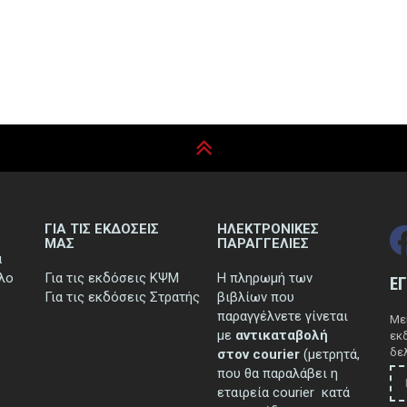
ΓΙΑ ΤΙΣ ΕΚΔΟΣΕΙΣ
ΗΛΕΚΤΡΟΝΙΚΕΣ
ΜΑΣ
ΠΑΡΑΓΓΕΛΙΕΣ
ά
τλο
Για τις εκδόσεις ΚΨΜ
Η πληρωμή των
Ε
Για τις εκδόσεις Στρατής
βιβλίων που
παραγγέλνετε γίνεται
Μεί
με
αντικαταβολή
εκ
δελ
στον courier
(μετρητά,
που θα παραλάβει η
εταιρεία courier κατά