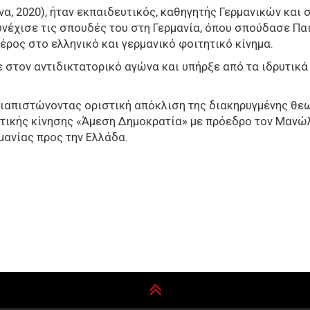
ήνα, 2020), ήταν εκπαιδευτικός, καθηγητής Γερμανικών κα
συνέχισε τις σπουδές του στη Γερμανία, όπου σπούδασε Πα
έρος στο ελληνικό και γερμανικό φοιτητικό κίνημα.
ε στον αντιδικτατορικό αγώνα και υπήρξε από τα ιδρυτικ
 διαπιστώνοντας οριστική απόκλιση της διακηρυγμένης θεω
ιτικής κίνησης «Άμεση Δημοκρατία» με πρόεδρο τον Μανώλ
μανίας προς την Ελλάδα.