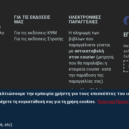
ΓΙΑ ΤΙΣ ΕΚΔΟΣΕΙΣ
ΗΛΕΚΤΡΟΝΙΚΕΣ
ΜΑΣ
ΠΑΡΑΓΓΕΛΙΕΣ
ά
τλο
Για τις εκδόσεις ΚΨΜ
Η πληρωμή των
Ε
Για τις εκδόσεις Στρατής
βιβλίων που
παραγγέλνετε γίνεται
Μεί
με
αντικαταβολή
εκ
δελ
στον courier
(μετρητά,
που θα παραλάβει η
εταιρεία courier κατά
την παράδοση της
παραγγελίας σας).
μέσω Viva Wallet.
ελτιώσουμε την εμπειρία χρήστη για τους επισκέπτες του 
έχετε τη συγκατάθεσή σας για τη χρήση cookies.
Πολιτική Προσ
..περισσότερα
k, etc)
Πολ