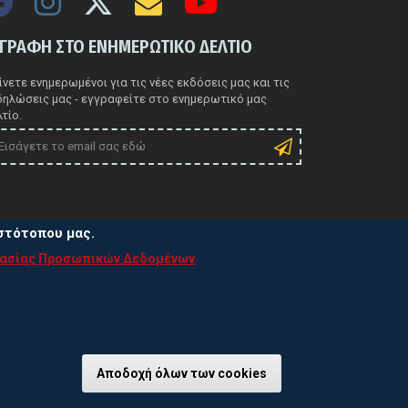
ΓΓΡΑΦΗ ΣΤΟ ΕΝΗΜΕΡΩΤΙΚΟ ΔΕΛΤΙΟ
νετε ενημερωμένοι για τις νέες εκδόσεις μας και τις
δηλώσεις μας - εγγραφείτε στο ενημερωτικό μας
τίο.
ιστότοπου μας.
τασίας Προσωπικών Δεδομένων
ιτική Προστασίας Προσωπικών Δεδομένων
τική χρήσης Cookies
Αποδοχή όλων των cookies
Ανάκληση συγκα