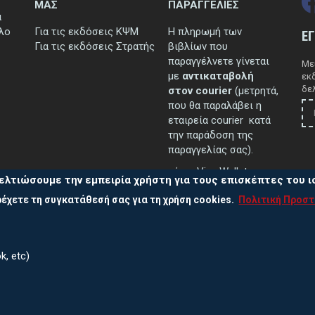
ΜΑΣ
ΠΑΡΑΓΓΕΛΙΕΣ
ά
τλο
Για τις εκδόσεις ΚΨΜ
Η πληρωμή των
Ε
Για τις εκδόσεις Στρατής
βιβλίων που
παραγγέλνετε γίνεται
Μεί
με
αντικαταβολή
εκ
δελ
στον courier
(μετρητά,
που θα παραλάβει η
εταιρεία courier κατά
την παράδοση της
παραγγελίας σας).
μέσω Viva Wallet.
ελτιώσουμε την εμπειρία χρήστη για τους επισκέπτες του 
έχετε τη συγκατάθεσή σας για τη χρήση cookies.
Πολιτική Προσ
..περισσότερα
k, etc)
Πολ
ας
210 38 13 838, 210 38 10 502, 210 38 39 711
Πολι