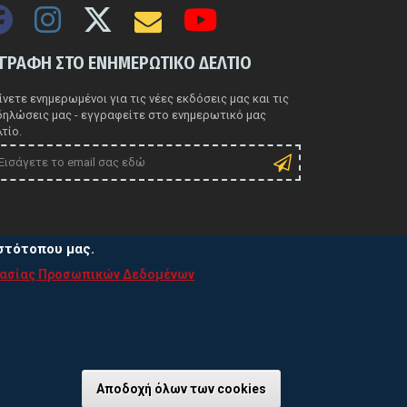
ΓΓΡΑΦΗ ΣΤΟ ΕΝΗΜΕΡΩΤΙΚΟ ΔΕΛΤΙΟ
νετε ενημερωμένοι για τις νέες εκδόσεις μας και τις
δηλώσεις μας - εγγραφείτε στο ενημερωτικό μας
τίο.
ιστότοπου μας.
τασίας Προσωπικών Δεδομένων
ιτική Προστασίας Προσωπικών Δεδομένων
τική χρήσης Cookies
Αποδοχή όλων των cookies
Ανάκληση συγκα