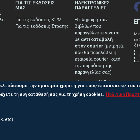
ΓΙΑ ΤΙΣ ΕΚΔΟΣΕΙΣ
ΗΛΕΚΤΡΟΝΙΚΕΣ
ΜΑΣ
ΠΑΡΑΓΓΕΛΙΕΣ
ά
τλο
Για τις εκδόσεις ΚΨΜ
Η πληρωμή των
Ε
Για τις εκδόσεις Στρατής
βιβλίων που
παραγγέλνετε γίνεται
Μεί
με
αντικαταβολή
εκ
δελ
στον courier
(μετρητά,
που θα παραλάβει η
εταιρεία courier κατά
την παράδοση της
παραγγελίας σας).
μέσω Viva Wallet.
ελτιώσουμε την εμπειρία χρήστη για τους επισκέπτες του 
έχετε τη συγκατάθεσή σας για τη χρήση cookies.
Πολιτική Προσ
..περισσότερα
k, etc)
Πολ
ας
210 38 13 838, 210 38 10 502, 210 38 39 711
Πολι