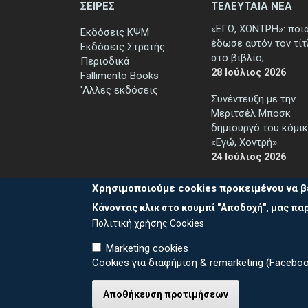
ΣΕΙΡΕΣ
ΤΕΛΕΥΤΑΙΑ ΝΕΑ
«ΕΓΩ, ΧΟΝΤΡΗ»: ποι
Εκδόσεις ΚΨΜ
έδωσε αυτόν τον τί
Εκδόσεις Στρατής
στο βιβλίο;
Περιοδικά
28 Ιούλιος 2026
Fallimento Books
'Αλλες εκδόσεις
Συνέντευξη με την
Μεριτσέλ Μποσκ
δημιουργό του κόμικ
«Εγώ, Χοντρή»
24 Ιούλιος 2026
Χρησιμοποιούμε cookies προκειμένου να β
Κάνοντας κλικ στο κουμπί "Αποδοχή", μας παρ
Πολιτική χρήσης Cookies
Marketing cookies
Cookies για διαφήμιση & remarketing (Faceboo
Καλέστε μ
© 2026 ΕΚΔΟΣΕΙΣ ΚΨΜ
Αποθήκευση προτιμήσεων